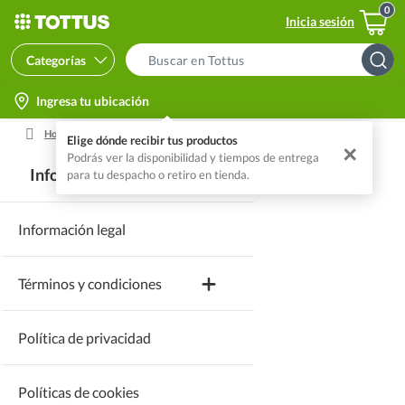
Inicia sesión
Categorías
Search
Bar
location-
Ingresa tu ubicación
icon
Home
Tottus
Otros Legales
Elige dónde recibir tus productos
✕
Podrás ver la disponibilidad y tiempos de entrega
Información legal
para tu despacho o retiro en tienda.
Información legal
Términos y condiciones
Política de privacidad
Cuenta f
Políticas de cookies