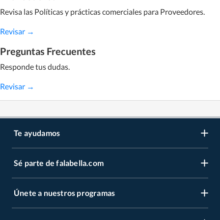
Revisa las Políticas y prácticas comerciales para Proveedores.
Revisar →
Preguntas Frecuentes
Responde tus dudas.
Revisar →
Te ayudamos
Sé parte de falabella.com
Atención por WhatsApp
Centro de ayuda
Únete a nuestros programas
Trabaja con nosotros
Tipos de entrega
Venta empresa