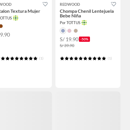
WOOD
REDWOOD
talon Textura Mujer
Chompa Chenil Lentejuela
Bebe Niña
TOTTUS
Por TOTTUS
49.90
S/ 19.90
-50%
S/ 39.90
(1)
(1)