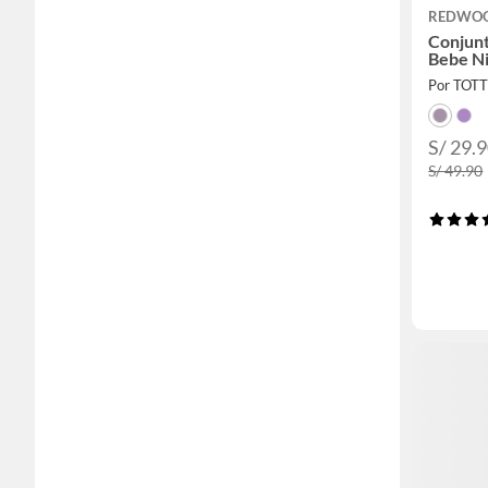
REDWO
Conjunt
Bebe N
Por TOT
S/ 29.
S/ 49.90