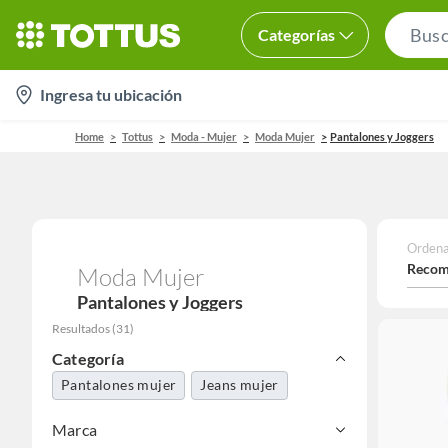
Categorías
location-
Ingresa tu ubicación
icon
Home
Tottus
Moda - Mujer
Moda Mujer
Pantalones y Joggers
Ordena
Recom
Moda Mujer
Pantalones y Joggers
Resultados
(
31
)
Categoría
Pantalones mujer
Jeans mujer
Marca