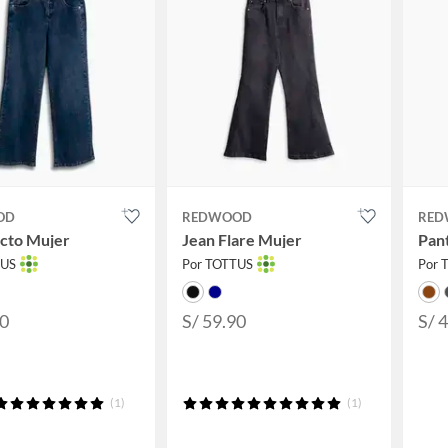
OD
REDWOOD
RED
ecto Mujer
Jean Flare Mujer
Pan
TUS
Por TOTTUS
Por 
90
S/ 59.90
S/ 
(1)
(1)