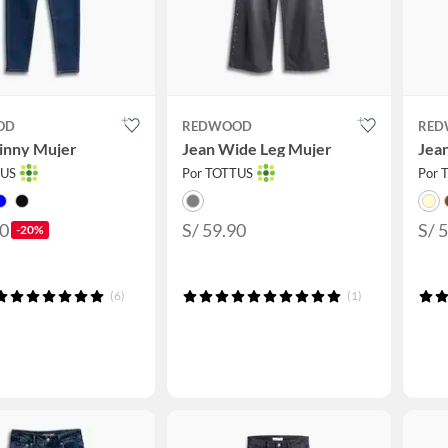
OD
REDWOOD
RED
inny Mujer
Jean Wide Leg Mujer
Jea
TUS
Por TOTTUS
Por 
90
S/ 59.90
S/ 
-20%
(6)
(1)