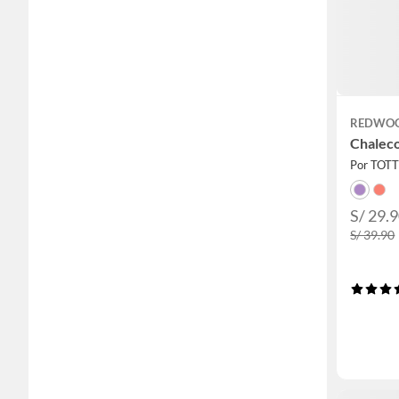
REDWO
Chaleco
Por TOT
S/ 29.
S/ 39.90