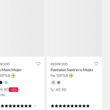
WOOD
REDWOOD
n Mom Mujer
Pantalon Sastrero Mujer
TOTTUS
Por TOTTUS
39.90
S/ 49.90
-20%
9.90
(9)
(2)