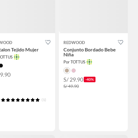
WOOD
REDWOOD
alon Tejido Mujer
Conjunto Bordado Bebe
Niña
TOTTUS
Por TOTTUS
59.90
S/ 29.90
-40%
S/ 49.90
(1)