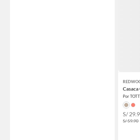
REDWO
Casaca 
Por TOT
S/ 29.
S/ 59.90