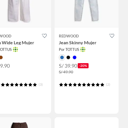
WOOD
REDWOOD
n Wide Leg Mujer
Jean Skinny Mujer
TOTTUS
Por TOTTUS
59.90
S/ 39.90
-20%
S/ 49.90
(3)
(2)