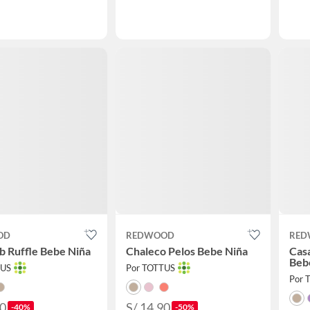
OD
REDWOOD
RED
b Ruffle Bebe Niña
Chaleco Pelos Bebe Niña
Casa
Beb
TUS
Por TOTTUS
Por 
90
S/ 14.90
-40%
-50%