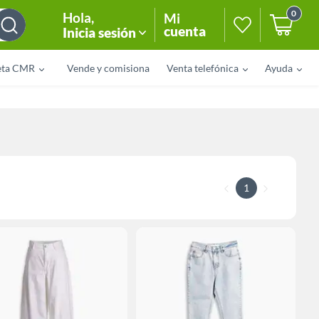
0
Hola
,
Mi
cuenta
Inicia sesión
eta CMR
Vende y comisiona
Venta telefónica
Ayuda
1