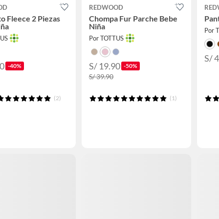
OD
REDWOOD
RED
o Fleece 2 Piezas
Chompa Fur Parche Bebe
Pan
iña
Niña
Por 
TUS
Por TOTTUS
S/ 
90
S/ 19.90
-40%
-50%
S/ 39.90
(2)
(1)