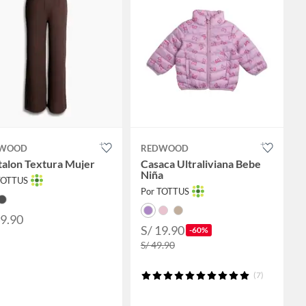
WOOD
REDWOOD
talon Textura Mujer
Casaca Ultraliviana Bebe
Niña
TOTTUS
Por TOTTUS
49.90
S/ 19.90
-60%
S/ 49.90
(7)