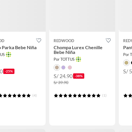
OD
REDWOOD
RED
 Parka Bebe Niña
Chompa Lurex Chenille
Pant
Bebe Niña
TUS
Por 
Por TOTTUS
90
S/ 
-25%
S/ 24.90
-38%
S/ 39.90
(4)
(1)