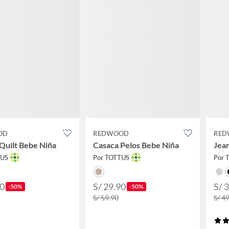
OD
REDWOOD
RED
Quilt Bebe Niña
Casaca Pelos Bebe Niña
Jea
TUS
Por TOTTUS
Por 
90
S/ 29.90
S/ 
-50%
-50%
S/ 59.90
S/ 4