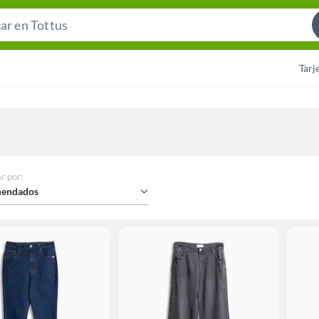
Search
Bar
Tarj
r por
:
endados