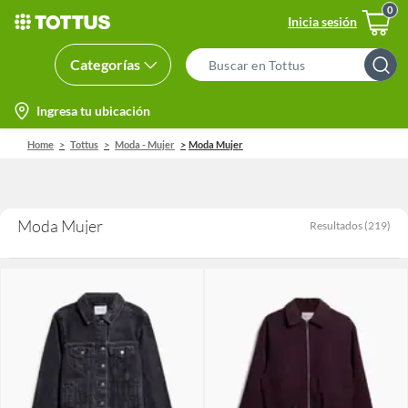
Inicia sesión
Categorías
Search
Bar
location-
Ingresa tu ubicación
icon
Home
Tottus
Moda - Mujer
Moda Mujer
Moda Mujer
Resultados
(
219
)