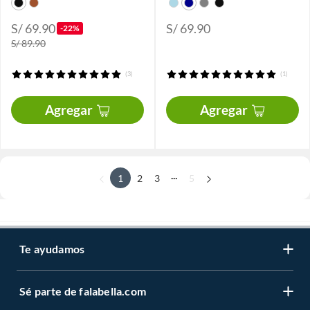
S/ 69.90
S/ 69.90
-22%
S/ 89.90
(3)
(1)
Agregar
Agregar
...
1
2
3
5
Te ayudamos
Sé parte de falabella.com