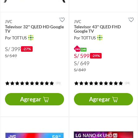
JVC
JVC
Televisor 32'' QLED HD Google
Televisor 43'' QLED FHD
TV
Google TV
Por TOTTUS
Por TOTTUS
S/ 399
-27%
S/ 599
S/ 549
-29%
S/ 649
S/ 849
(31)
(24)
Agregar
Agregar