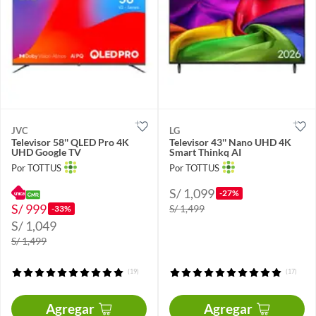
JVC
LG
Televisor 58'' QLED Pro 4K
Televisor 43'' Nano UHD 4K
UHD Google TV
Smart Thinkq AI
Por TOTTUS
Por TOTTUS
S/ 1,099
-27%
S/ 999
S/ 1,499
-33%
S/ 1,049
S/ 1,499
(19)
(17)
Agregar
Agregar