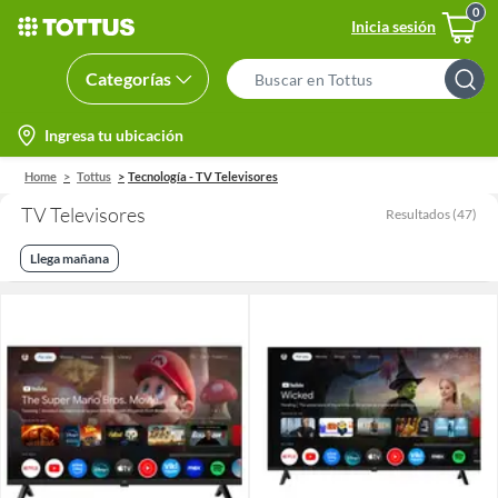
Inicia sesión
Categorías
Search
Bar
location-
Ingresa tu ubicación
icon
Home
Tottus
Tecnología - TV Televisores
TV Televisores
Resultados
(
47
)
Llega mañana