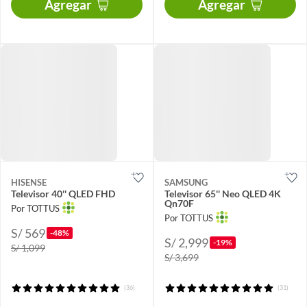
Agregar
Agregar
HISENSE
SAMSUNG
Televisor 40'' QLED FHD
Televisor 65'' Neo QLED 4K
Qn70F
Por TOTTUS
Por TOTTUS
S/ 569
-48%
S/ 2,999
-19%
S/ 1,099
S/ 3,699
(36)
(31)