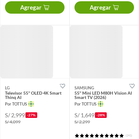
Agregar
Agregar
LG
SAMSUNG
Televisor 55'' OLED 4K Smart
55'' Mini LED M80H Vision AI
Thinq AI
Smart TV (2026)
Por TOTTUS
Por TOTTUS
S/ 2,999
S/ 1,649
-27%
-28%
S/ 4,099
S/ 2,299
(241)