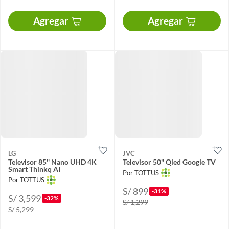
Agregar
Agregar
LG
JVC
Televisor 85'' Nano UHD 4K
Televisor 50'' Qled Google TV
Smart Thinkq AI
Por TOTTUS
Por TOTTUS
S/ 899
-31%
S/ 3,599
-32%
S/ 1,299
S/ 5,299