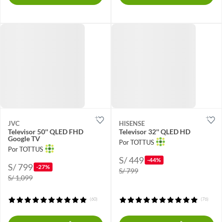
JVC
HISENSE
Televisor 50'' QLED FHD
Televisor 32'' QLED HD
Google TV
Por TOTTUS
Por TOTTUS
S/ 449
-44%
S/ 799
-27%
S/ 799
S/ 1,099
(60)
(76)