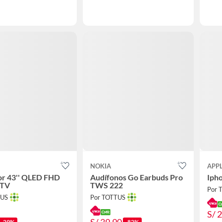
NOKIA
APP
or 43'' QLED FHD
Audífonos Go Earbuds Pro
Iph
 TV
TWS 222
Por 
TUS
Por TOTTUS
S/ 
-29%
-82%