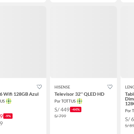
HISENSE
LEN
6 Wifi 128GB Azul
Televisor 32'' QLED HD
Tabl
Dim
TUS
Por TOTTUS
128
S/ 449
-44%
Por 
49
S/ 799
-9%
S/ 
99
S/ 8