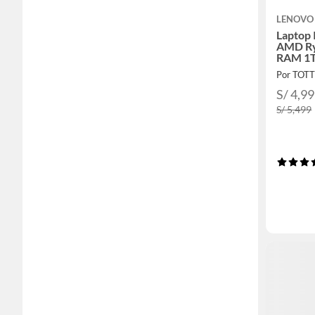
LENOVO
Laptop 
AMD Ry
RAM 1T
WUXGA 
Por TOT
S/ 4,9
S/ 5,499