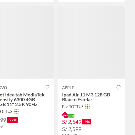
OVO
APPLE
et Idea tab MediaTek
Ipad Air 11 M3 128 GB
ensity 6300 4GB
Blanco Estelar
GB 11" 2.5K 90Hz
Por TOTTUS
TOTTUS
699
-22%
S/ 2,549
-9%
99
S/ 2,599