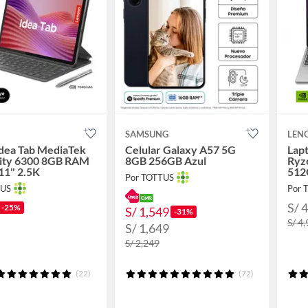
SAMSUNG
LEN
Idea Tab MediaTek
Celular Galaxy A57 5G
Lap
ity 6300 8GB RAM
8GB 256GB Azul
Ryz
11" 2.5K
512
Por TOTTUS
15.
TUS
Por 
S/ 
-25%
S/ 1,549
-31%
S/ 4
S/ 1,649
S/ 2,249
(22)
(72)