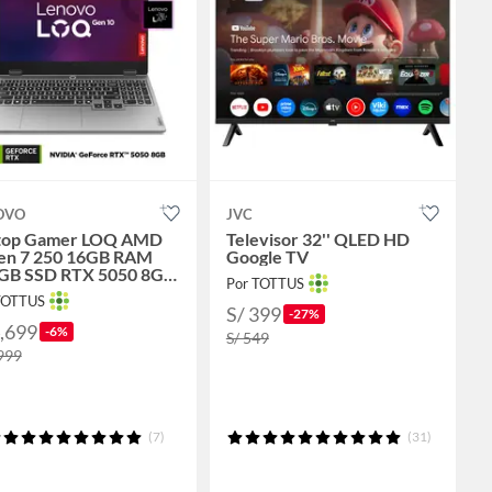
OVO
JVC
top Gamer LOQ AMD
Televisor 32'' QLED HD
en 7 250 16GB RAM
Google TV
GB SSD RTX 5050 8GB
Por TOTTUS
6" FHD 144Hz
TOTTUS
S/ 399
-27%
4,699
-6%
S/ 549
,999
(7)
(31)