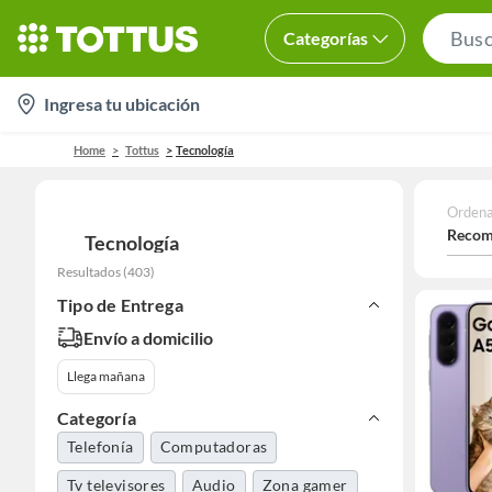
Categorías
location-
Ingresa tu ubicación
icon
Home
Tottus
Tecnología
Ordena
Recom
Tecnología
Resultados
(
403
)
Tipo de Entrega
Envío a domicilio
Llega mañana
Categoría
Telefonía
Computadoras
Tv televisores
Audio
Zona gamer