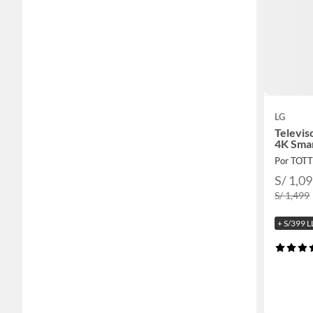
LG
Televis
4K Smar
Por TOT
S/ 1,0
S/ 1,499
+ S/399