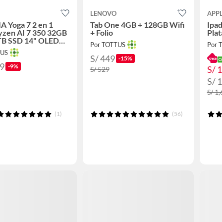
LENOVO
APP
IA Yoga 7 2 en 1
Tab One 4GB + 128GB Wifi
Ipa
zen AI 7 350 32GB
+ Folio
Plat
B SSD 14" OLED
Por TOTTUS
Por 
táctil
TUS
S/ 449
-15%
99
-9%
S/ 
S/ 529
S/ 
S/ 1
(1)
(56)