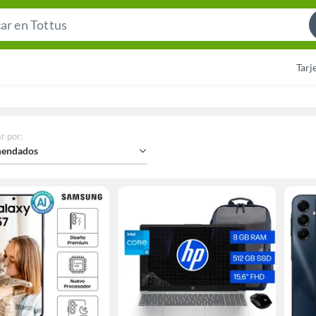
Search
Bar
Tarj
r por
:
endados