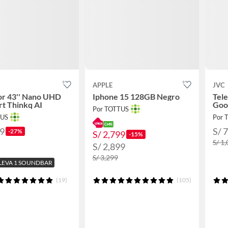
APPLE
JVC
or 43'' Nano UHD
Iphone 15 128GB Negro
Tel
t Thinkq AI
Goo
Por TOTTUS
TUS
Por 
99
S/ 
-27%
S/ 2,799
-15%
S/ 1
S/ 2,899
S/ 3,299
 LLEVA 1 SOUNDBAR
(19)
(105)