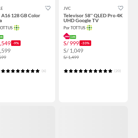
LE
JVC
d A16 128 GB Color
Televisor 58'' QLED Pro 4K
a
UHD Google TV
TOTTUS
Por TOTTUS
1,549
S/ 999
-9%
-33%
1,599
S/ 1,049
,699
S/ 1,499
(6)
(20)