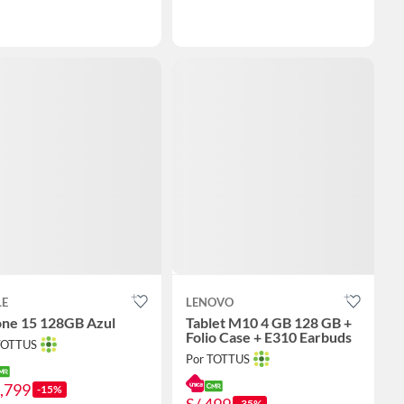
LE
LENOVO
one 15 128GB Azul
Tablet M10 4 GB 128 GB +
Folio Case + E310 Earbuds
TOTTUS
Por TOTTUS
2,799
-15%
-35%