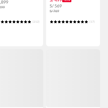
S/ 499
2,899
S/ 569
,299
S/ 769
(212)
(17)