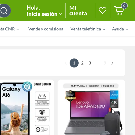
0
Hola
,
Mi
cuenta
Inicia sesión
eta CMR
Vende y comisiona
Venta telefónica
Ayuda
...
1
2
3
9