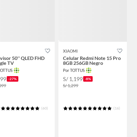
XIAOMI
evisor 50'' QLED FHD
Celular Redmi Note 15 Pro
gle TV
8GB 256GB Negro
TOTTUS
Por TOTTUS
799
S/ 1,199
-27%
-8%
,099
S/ 1,299
(60)
(16)