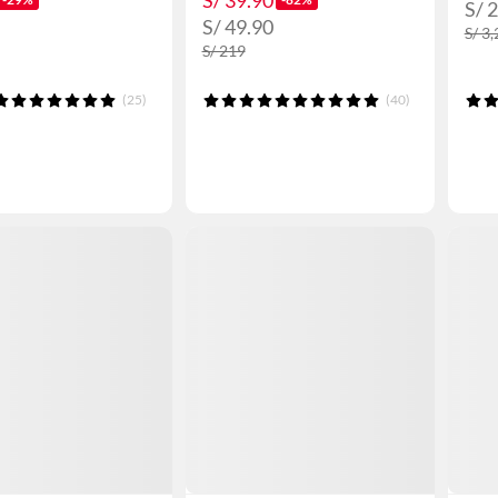
S/ 39.90
S/ 
S/ 49.90
S/ 3
S/ 219
(25)
(40)