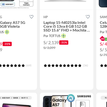
G
HP
SAM
 Galaxy A57 5G
Laptop 15-fd0253la Intel
Cel
6GB Violeta
Core i5 13va 8 GB 512 GB
128
SSD 15.6" FHD + Mochila +
TUS
Por 
Mouse
Por TOTTUS
S/ 2,139
-31%
49
S/ 
-31%
S/ 3,099
49
S/ 
S/ 7
(69)
(36)