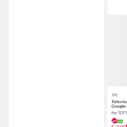
JVC
Televis
Google
Por TOT