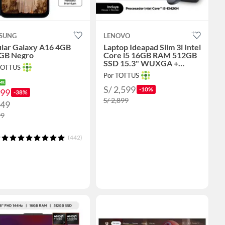
SUNG
LENOVO
ular Galaxy A16 4GB
Laptop Ideapad Slim 3i Intel
GB Negro
Core i5 16GB RAM 512GB
SSD 15.3" WUXGA +
TOTTUS
Mochila y Mouse
Por TOTTUS
S/ 2,599
-10%
499
-38%
S/ 2,899
549
99
(442)