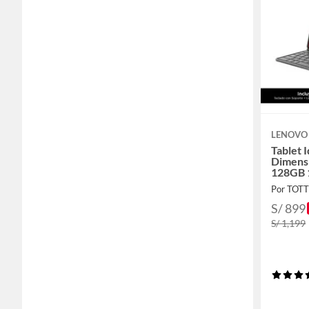
LENOVO
Tablet 
Dimens
128GB 
Por TOT
S/ 899
S/ 1,199