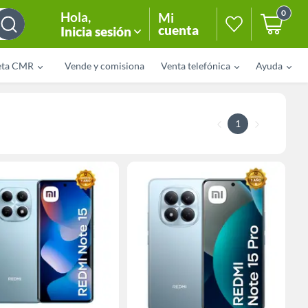
0
Hola
,
Mi
cuenta
Inicia sesión
eta CMR
Vende y comisiona
Venta telefónica
Ayuda
1