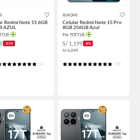
I
XIAOMI
ar Redmi Note 15 6GB
Celular Redmi Note 15 Pro
B AZUL
8GB 256GB Azul
OTTUS
Por TOTTUS
9
S/ 1,199
-21%
-8%
S/ 1,299
(2)
(15)