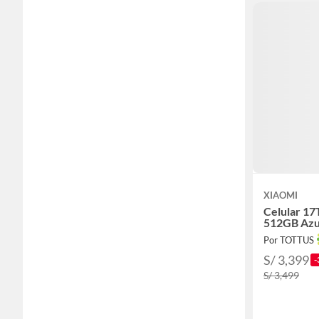
XIAOMI
Celular 17
512GB Azul
Por TOTTUS
S/ 3,399
-
S/ 3,499