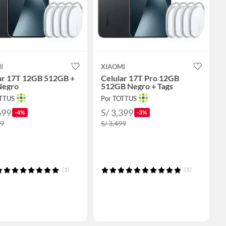
I
XIAOMI
ar 17T 12GB 512GB +
Celular 17T Pro 12GB
Negro
512GB Negro + Tags
OTTUS
Por TOTTUS
699
S/ 3,399
-4%
-3%
99
S/ 3,499
(1)
(1)