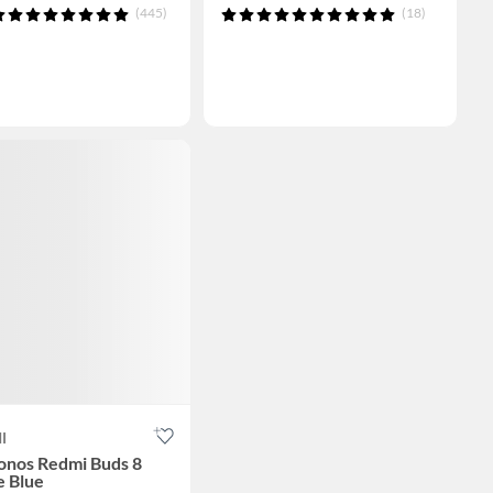
(445)
(18)
I
onos Redmi Buds 8
e Blue