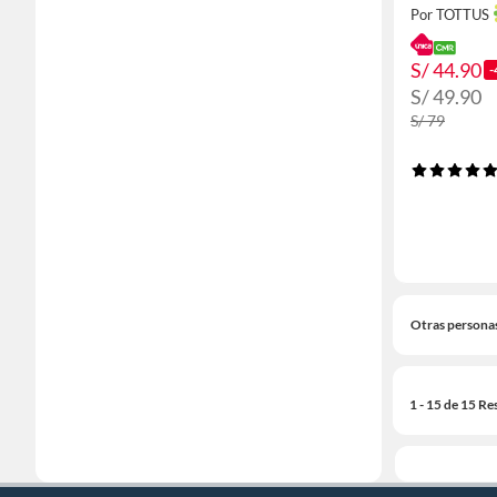
Por TOTTUS
S/ 44.90
-
S/ 49.90
S/ 79
Otras persona
1 - 15 de 15 Re