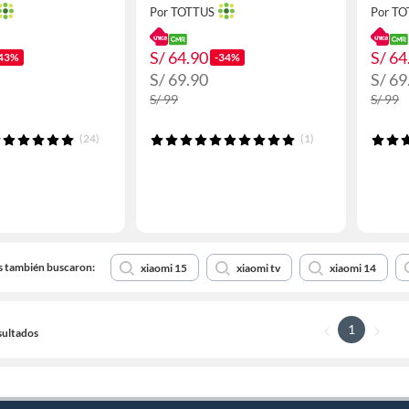
Por TOTTUS
Por T
S/ 64.90
S/ 64
43%
-34%
S/ 69.90
S/ 69
S/ 99
S/ 99
(24)
(1)
s también buscaron:
xiaomi 15
xiaomi tv
xiaomi 14
1
sultados