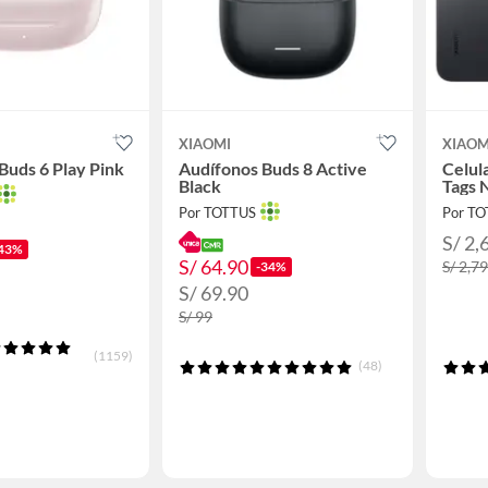
XIAOMI
XIAOM
Buds 6 Play Pink
Audífonos Buds 8 Active
Celul
Black
Tags 
Por TOTTUS
Por T
S/ 2,
43%
S/ 64.90
S/ 2,7
-34%
S/ 69.90
S/ 99
(1159)
(48)