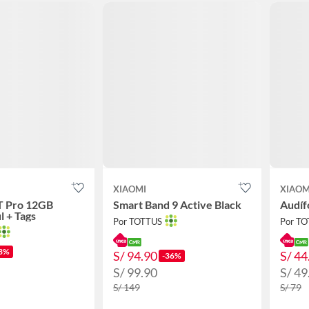
XIAOMI
XIAOM
T Pro 12GB
Smart Band 9 Active Black
Audíf
 + Tags
Por TOTTUS
Por T
3%
S/ 94.90
S/ 44
-36%
S/ 99.90
S/ 49
S/ 149
S/ 79