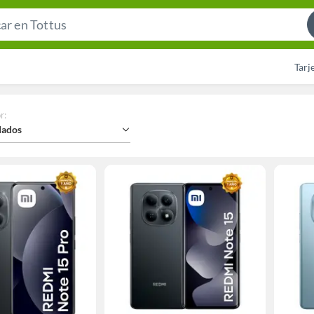
Search
Bar
Tarj
r
:
ados