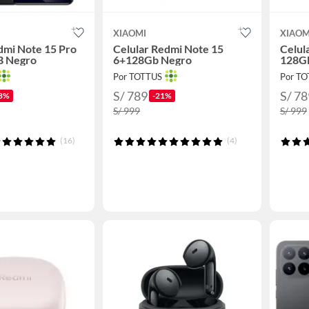
XIAOMI
XIAOM
dmi Note 15 Pro
Celular Redmi Note 15
Celul
B Negro
6+128Gb Negro
128G
Por TOTTUS
Por T
S/ 789
S/ 78
8%
-21%
S/ 999
S/ 999
(16)
(4)