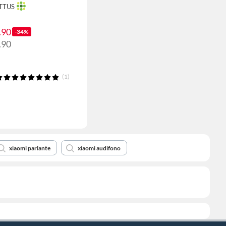
OTTUS
.90
-34%
.90
(1)
xiaomi parlante
xiaomi audifono