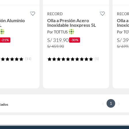
RECORD
RECO
sión Aluminio
Olla a Presión Acero
Olla 
L
Inoxidable Inoxpress 5L
Inoxi
Por TOTTUS
Por T
S/ 319.90
S/ 39
-21%
-30%
S/ 459.90
S/ 699
(11)
(1)
1
ltados