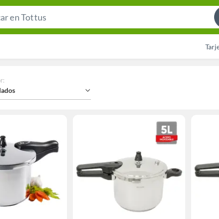
Search
Bar
Tarj
r
:
ados