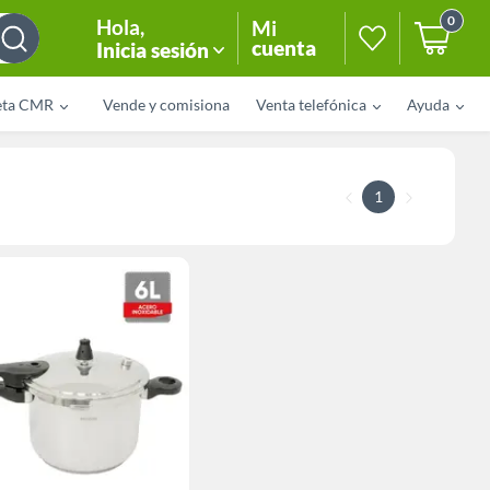
0
Hola
,
Mi
cuenta
Inicia sesión
eta CMR
Vende y comisiona
Venta telefónica
Ayuda
1