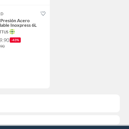
RD
a Presión Acero
dable Inoxpress 6L
OTTUS
9.90
-43%
.90