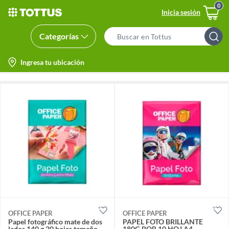
Inicia sesión
Categorías
Search
Bar
location-
Ingresa tu ubicación
icon
OFFICE PAPER
OFFICE PAPER
Papel fotográfico mate de dos
PAPEL FOTO BRILLANTE
lados 140 g 20 hojas tamaño
180G POR 10 HOJ A4