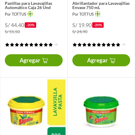
Pastillas para Lavavajillas
Abrillantador para Lavavajillas
Automático Caja 26 Und
Envase 750 mL
Por TOTTUS
Por TOTTUS
S/ 44.40
S/ 19.90
-20%
-20%
S/ 55.50
S/ 24.90
(8)
(4)
Agregar
Agregar