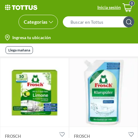
Inicia sesión
Categorías
Search
Bar
location-
Ingresa tu ubicación
icon
Llega mañana
FROSCH
FROSCH