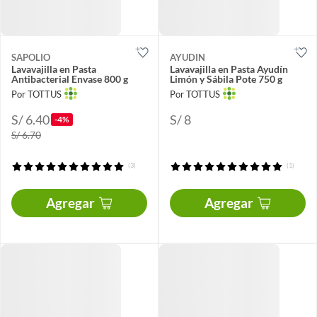
SAPOLIO
AYUDIN
Lavavajilla en Pasta
Lavavajilla en Pasta Ayudín
Antibacterial Envase 800 g
Limón y Sábila Pote 750 g
Por TOTTUS
Por TOTTUS
S/ 6.40
S/ 8
-4%
S/ 6.70
(3)
(1)
Agregar
Agregar