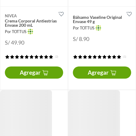
NIVEA
Bálsamo Vaseline Original
Crema Corporal Antiestrías
Envase 49 g
Envase 200 mL
Por TOTTUS
Por TOTTUS
S/ 8.90
S/ 49.90
(2)
(1)
Agregar
Agregar