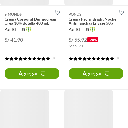
SIMONDS
PONDS
Crema Corporal Dermocream
Crema Facial Bright Noche
Urea 10% Botella 400 mL
Antimanchas Envase 50 g
Por TOTTUS
Por TOTTUS
S/ 41.90
S/ 55.92
-20%
S/ 69.90
(2)
(1)
Agregar
Agregar