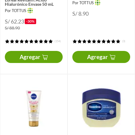
Por TOTTUS
Hialurónico Envase 50 mL
Por TOTTUS
S/ 8.90
S/ 62.23
-30%
S/ 88.90
(154)
(3)
Agregar
Agregar