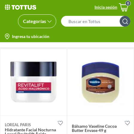
Inicia sesión
Categorías
Search
Bar
location-
Ingresa tu ubicación
icon
LOREAL PARIS
Bálsamo Vaseline Cocoa
Hidratante Facial Nocturna
Butter Envase 49 g
Loreal Revitalift Ácido