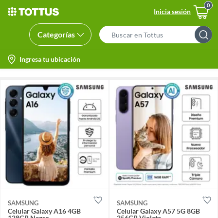
Inicia sesión
Categorías
Search
Bar
location-
Ingresa tu ubicación
icon
SAMSUNG
SAMSUNG
Celular Galaxy A16 4GB
Celular Galaxy A57 5G 8GB
128GB Negro
256GB Violeta