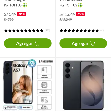
Por TOTTUS
Por TOTTUS
S/ 549
S/ 1,649
-31%
-27%
S/ 799
S/ 2,249
(433)
(63)
Agregar
Agregar