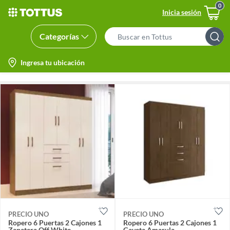
Inicia sesión
Categorías
Search
Bar
location-
Ingresa tu ubicación
icon
PRECIO UNO
PRECIO UNO
Ropero 6 Puertas 2 Cajones 1
Ropero 6 Puertas 2 Cajones 1
Zapatera Off White
Gaveta Amarula