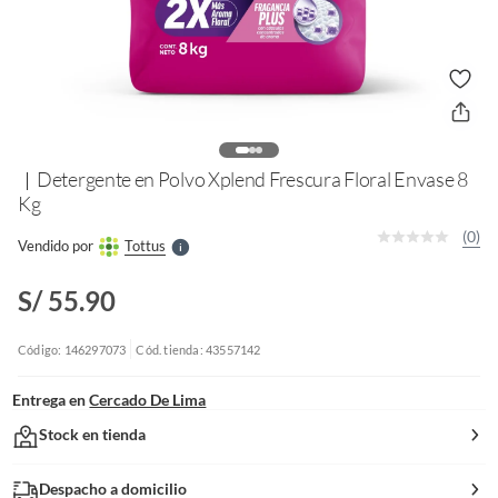
o
f
n
I
r
Detergente en Polvo Xplend Frescura Floral Envase 8
e
l
Kg
l
e
(0)
Vendido por
Tottus
S
S/ 55.90
Código: 146297073
Cód. tienda: 43557142
Entrega en
Cercado De Lima
Stock en tienda
Despacho a domicilio