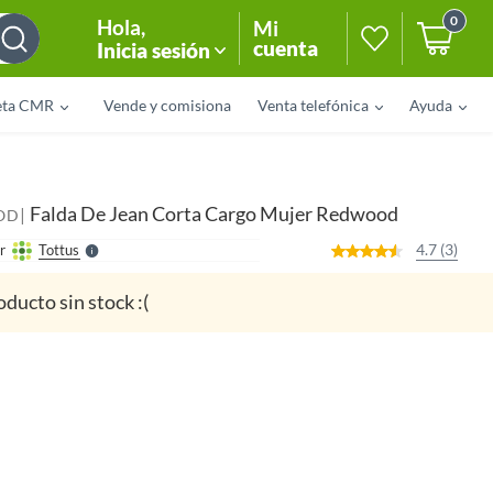
0
Hola
,
Mi
cuenta
Inicia sesión
eta CMR
Vende y comisiona
Venta telefónica
Ayuda
o
f
n
I
r
e
Falda De Jean Corta Cargo Mujer Redwood
|
l
OD
l
e
4.7 (3)
r
Tottus
S
oducto sin stock :(