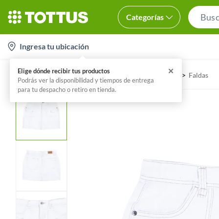
Categorías
l
Ingresa tu ubicación
o
c
✕
Elige dónde recibir tus productos
Home
Tottus
Moda - Mujer
Moda Mujer
Faldas
a
Podrás ver la disponibilidad y tiempos de entrega
para tu despacho o retiro en tienda.
t
i
o
n
-
i
c
o
n