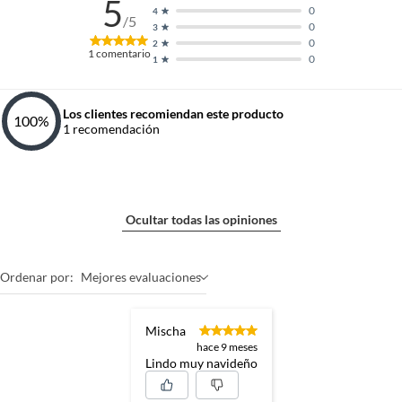
5
0
4
/5
0
3
0
2
1
comentario
0
1
Los clientes recomiendan este producto
100
%
1
recomendación
Ocultar todas las opiniones
Ordenar por:
Mejores evaluaciones
Mischa
hace 9 meses
Lindo muy navideño