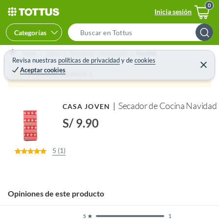
Inicia sesión
Categorías
S
e
Home
Tottus
Decohogar - Decoración
Navidad
a
Revisa nuestras
políticas de privacidad
y
de
cookies
C
Aceptar cookies
e
r
Producto sin stock :(
r
c
r
a
h
r
Secador de Cocina Navidad
CASA JOVEN
B
a
S/ 9.90
r
5 (1)
Opiniones de este producto
1
5