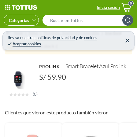
Inicia sesión
Categorías
S
e
Home
Tottus
Tecnología - Smartwatch y wearables
Smartband
a
Revisa nuestras
políticas de privacidad
y
de
cookies
C
Aceptar cookies
e
r
Producto sin stock :(
r
c
r
a
h
r
Smart Bracelet Azul Prolink
PROLINK
B
a
S/ 59.90
r
(0)
Clientes que vieron este producto también vieron