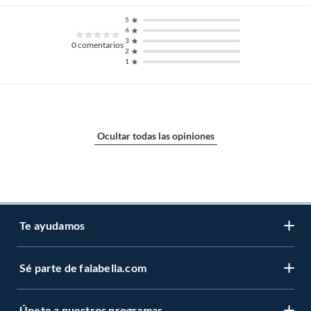
5
4
3
0
comentarios
2
1
Ocultar todas las opiniones
Te ayudamos
Sé parte de falabella.com
Atención por WhatsApp
Centro de ayuda
Únete a nuestros programas
Trabaja con nosotros