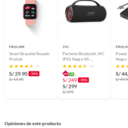
PROLINK
JVC
PROLI
Smart Bracelet Rosado
Parlante Bluetooth JVC
Power
Prolink
IPX5 Negro XS-
Negro 
KY5215B
(2)
(14)
S/ 29.90
S/ 44
-50%
S/ 59.90
S/ 249
S/ 49.
-58%
S/ 299
S/ 599
Opiniones de este producto