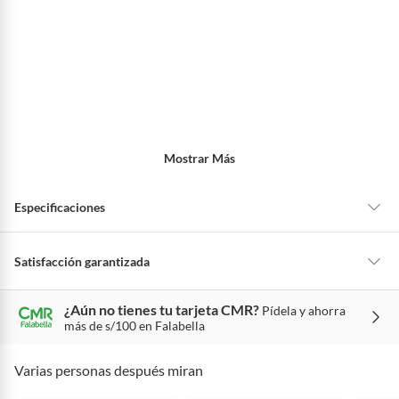
Mostrar Más
Especificaciones
Hecho en
China
Satisfacción garantizada
La mayoría de los productos tienen
30 días desde que los recibes para
¿Aún no tienes tu tarjeta CMR?
Pídela y ahorra
hacer una devolución.
Potencia
60
más de s/100 en Falabella
Sin embargo, tenemos categorías que cuentan con plazos diferentes,
otras con restricciones y algunas que no se pueden devolver ni cambiar.
Varias personas después miran
Modelo
RR121H
Conoce cuáles son: