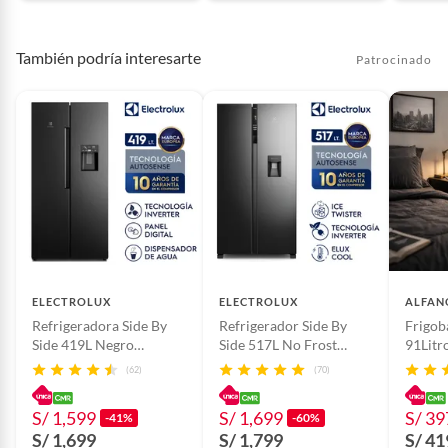
También podría interesarte
Patrocinado
ELECTROLUX
ELECTROLUX
ALFAN
Refrigeradora Side By
Refrigerador Side By
Frigo
Side 419L Negro
Side 517L No Frost
91Litr
ERS45F2P5EB
ERSA53K2HVB
Model
(62)
(70)
Electrolux
Electrolux
Gris
S/ 1,599
S/ 1,699
S/ 39
-41%
-60%
S/ 1,699
S/ 1,799
S/ 41