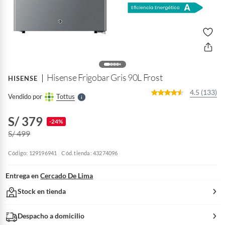
o
f
n
I
r
e
l
Hisense Frigobar Gris 90L Frost
HISENSE
l
e
4.5 (133)
Vendido por
Tottus
S
S/ 379
-24%
S/ 499
Código: 129196941
Cód. tienda: 43274096
Entrega en
Cercado De Lima
Stock en tienda
Despacho a domicilio