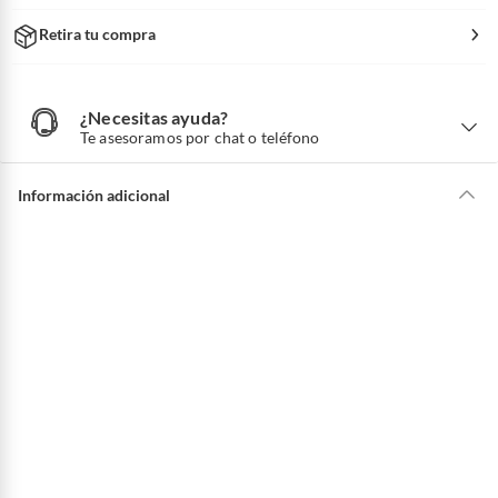
Retira tu compra
¿Necesitas ayuda?
¿
N
Te asesoramos por chat o teléfono
e
c
e
s
i
Información adicional
t
a
s
a
y
u
d
a
?