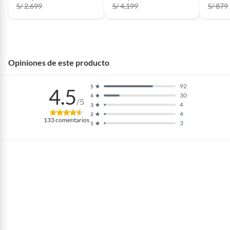
S/ 2,699
S/ 4,199
S/ 879
Opiniones de este producto
92
5
4.5
30
4
/5
4
3
4
2
133
comentarios
3
1