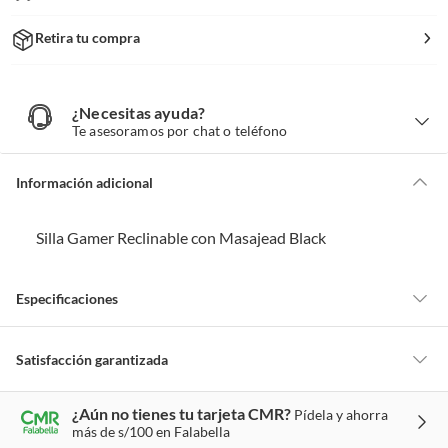
Retira tu compra
¿Necesitas ayuda?
¿
N
Te asesoramos por chat o teléfono
e
c
e
s
i
Información adicional
t
a
s
a
y
Silla Gamer Reclinable con Masajead Black
u
d
a
?
Especificaciones
Marca
CASA JOVEN
Satisfacción garantizada
La mayoría de los productos tienen
30 días desde que los recibes para
¿Aún no tienes tu tarjeta CMR?
Pídela y ahorra
hacer una devolución.
Relleno
Espuma
más de s/100 en Falabella
Sin embargo, tenemos categorías que cuentan con plazos diferentes,