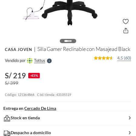
o
f
n
I
r
e
l
Silla Gamer Reclinable con Masajead Black
CASA JOVEN
l
e
4.5 (60)
Vendido por
Tottus
S
S/ 219
-45%
S/ 399
Código: 121364864
Cód. tienda: 43105519
Entrega en
Cercado De Lima
Stock en tienda
Despacho a domicilio