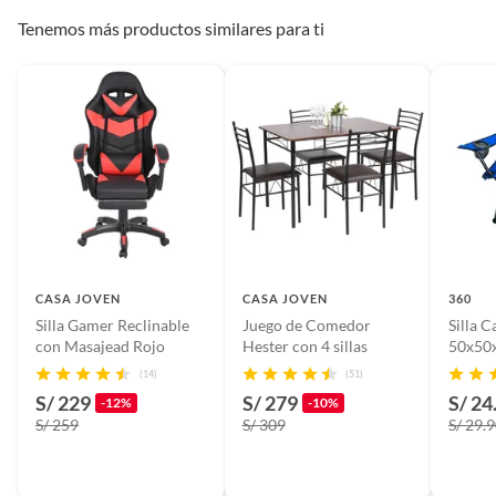
Productos digitales (descarga inmediata).
Tenemos más productos similares para ti
Por motivos de salubridad, la ropa interior inferior y ropas de
Caracteristicas
Función de elevación y
baño con señales de uso, sin empaques, etiquetas o sellos.
Adicionales
colocación.
Alimentos, bebidas, fórmulas y leches para bebés.
Productos hechos a medida.
Pinturas de color a pedido.
Plantas.
Productos que hayan sido previamente instalados.
Baterías de auto.
Motocicletas y bicicletas motorizadas.
Licores y cigarros electrónicos.
CASA JOVEN
CASA JOVEN
360
Silla Gamer Reclinable
Juego de Comedor
Silla 
con Masajead Rojo
Hester con 4 sillas
50x50
(14)
(51)
S/ 229
S/ 279
S/ 24
-12%
-10%
S/ 259
S/ 309
S/ 29.