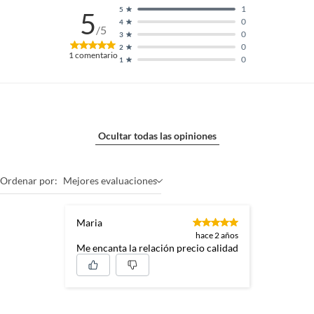
1
5
5
0
4
/5
0
3
0
2
1
comentario
0
1
Ocultar todas las opiniones
Ordenar por:
Mejores evaluaciones
Maria
hace 2 años
Me encanta la relación precio calidad