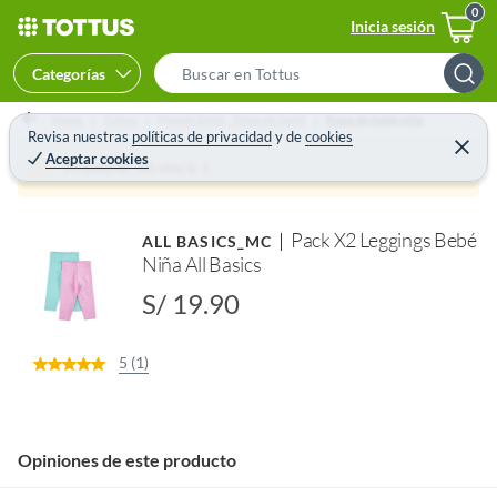
Inicia sesión
Categorías
S
e
Home
Tottus
Mundo Bebé - Ropa de bebé
Ropa de bebé niña
a
Revisa nuestras
políticas de privacidad
y
de
cookies
C
Aceptar cookies
e
r
Producto sin stock :(
r
c
r
a
h
r
Pack X2 Leggings Bebé
ALL BASICS_MC
B
Niña All Basics
a
r
S/ 19.90
5 (1)
Opiniones de este producto