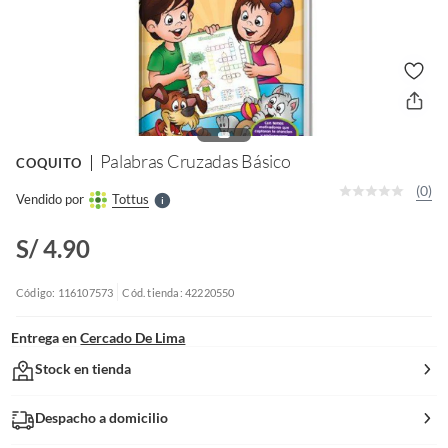
o
f
n
I
r
e
l
Palabras Cruzadas Básico
COQUITO
l
e
(0)
Vendido por
Tottus
S
S/ 4.90
Código: 116107573
Cód. tienda: 42220550
Entrega en
Cercado De Lima
Stock en tienda
Despacho a domicilio