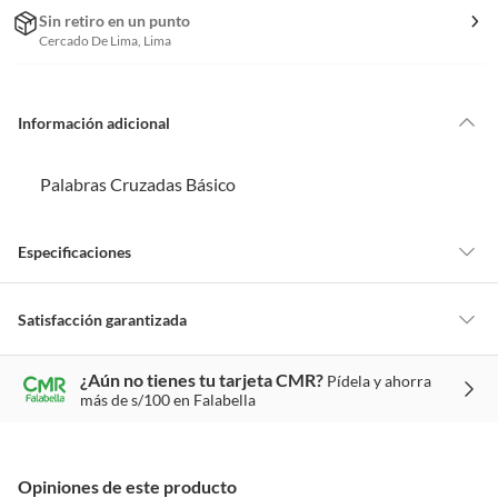
Sin retiro en un punto
Cercado De Lima, Lima
Información adicional
Palabras Cruzadas Básico
Especificaciones
Tipo
Librería
Satisfacción garantizada
La mayoría de los productos tienen
30 días desde que los recibes para
¿Aún no tienes tu tarjeta CMR?
Pídela y ahorra
hacer una devolución.
Formato
Librería
más de s/100 en Falabella
Sin embargo, tenemos categorías que cuentan con plazos diferentes,
otras con restricciones y algunas que no se pueden devolver ni cambiar.
Conoce cuáles son:
Opiniones de este producto
Productos vendidos por
Falabella, Tottus y otros vendedores tienen: