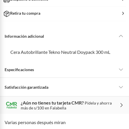
Retira tu compra
Información adicional
Cera Autobrillante Tekno Neutral Doypack 300 mL
Especificaciones
Tipo.
Ceras
Satisfacción garantizada
La mayoría de los productos tienen
30 días desde que los recibes para
¿Aún no tienes tu tarjeta CMR?
Pídela y ahorra
hacer una devolución.
Formato
Envase 300 mL
más de s/100 en Falabella
Sin embargo, tenemos categorías que cuentan con plazos diferentes,
otras con restricciones y algunas que no se pueden devolver ni cambiar.
Varias personas después miran
Conoce cuáles son: