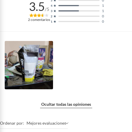
0
5
3.5
1
4
/5
1
3
0
2
2
comentarios
0
1
Ocultar todas las opiniones
Ordenar por:
Mejores evaluaciones