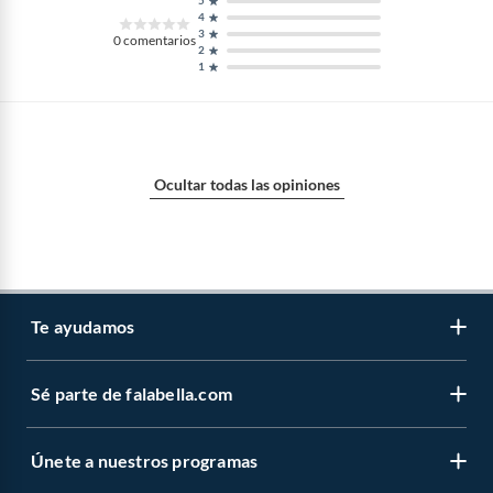
5
4
3
0
comentarios
2
1
Ocultar todas las opiniones
Te ayudamos
Sé parte de falabella.com
Atención por WhatsApp
Centro de ayuda
Únete a nuestros programas
Trabaja con nosotros
Tipos de entrega