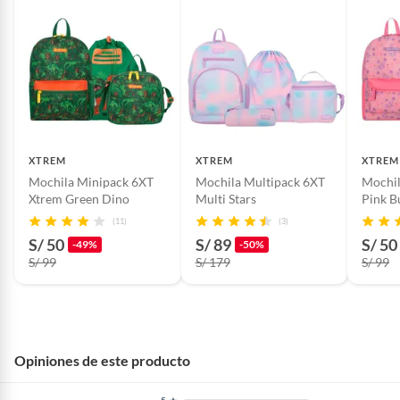
XTREM
XTREM
XTREM
Mochila Minipack 6XT
Mochila Multipack 6XT
Mochil
Xtrem Green Dino
Multi Stars
Pink B
(11)
(3)
S/ 50
S/ 89
S/ 50
-49%
-50%
S/ 99
S/ 179
S/ 99
Opiniones de este producto