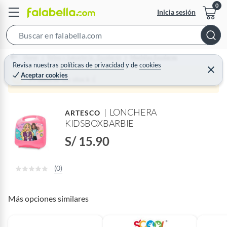
Inicia sesión
S
e
Home
Niños y Juguetería - Escolares
Mochilas Escolares
a
Revisa nuestras
políticas de privacidad
y
de
cookies
C
Aceptar cookies
r
e
Producto sin stock :(
r
c
r
a
h
r
LONCHERA
B
ARTESCO
KIDSBOXBARBIE
a
r
S/ 15.90
(0)
Más opciones similares