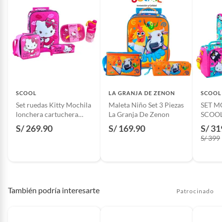
SCOOL
LA GRANJA DE ZENON
SCOOL
Set ruedas Kitty Mochila
Maleta Niño Set 3 Piezas
SET M
lonchera cartuchera
La Granja De Zenon
SCOOL
tomatodo y taper
KITTY
S/ 269.90
S/ 169.90
S/ 31
S/ 399
También podría interesarte
Patrocinado