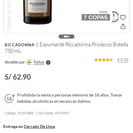
o
f
n
I
r
Espumante Riccadonna Prosecco Botella
e
RICCADONNA
l
750 mL
l
e
4.5 (2)
Vendido por
Tottus
S
S/ 62.90
Prohibida la venta a personas menores de 18 años. Tomar
bebidas alcohólicas en exceso es dañino.
Código: 113375802
Cód. tienda: 41537057
Entrega en
Cercado De Lima