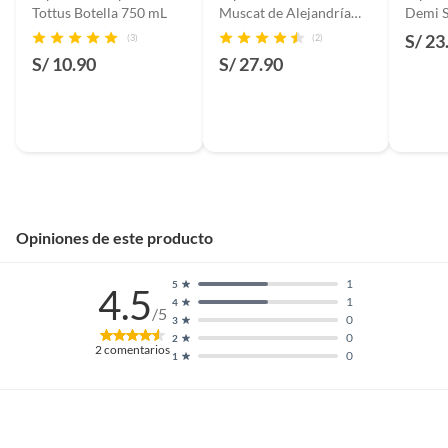
Tottus Botella 750 mL
Muscat de Alejandría
Demi S
Botella 750 mL
S/ 23
(3)
(2)
S/ 10.90
S/ 27.90
Opiniones de este producto
1
5
4.5
1
4
/5
0
3
0
2
2
comentarios
0
1