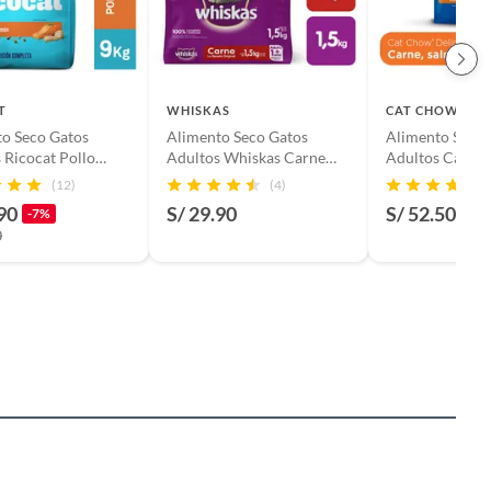
T
WHISKAS
CAT CHOW
o Seco Gatos
Alimento Seco Gatos
Alimento Seco 
 Ricocat Pollo
Adultos Whiskas Carne
Adultos Cat Ch
 Salmón Bolsa 9 Kg
Bolsa 1.5 Kg
Mix Bolsa 3 Kg
(12)
(4)
90
S/ 29.90
S/ 52.50
-7%
0