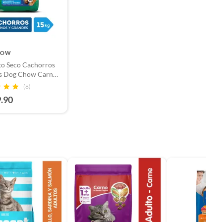
HOW
to Seco Cachorros
s Dog Chow Carne
olsa 15 Kg
(8)
9.90