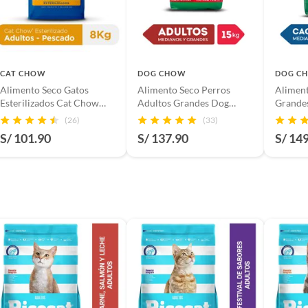
s productos para asfalto.
, tecnología, línea blanca, colchones, muebles, bicicletas y
 desde 2 hasta los 12 meses.
n
CAT CHOW
DOG CHOW
DOG C
Alimento Seco Gatos
Alimento Seco Perros
Alimen
os tamaños
Esterilizados Cat Chow
Adultos Grandes Dog
Grande
Bolsa 8 Kg
Chow Carne Pollo Bolsa
Pollo B
(26)
(33)
suplementos alimenticios, vitaminas.
15 Kg
S/ 101.90
S/ 137.90
S/ 14
mpleto y saludable
baño con señales de uso, sin empaques, etiquetas o sellos.
- cm | Alto: - cm