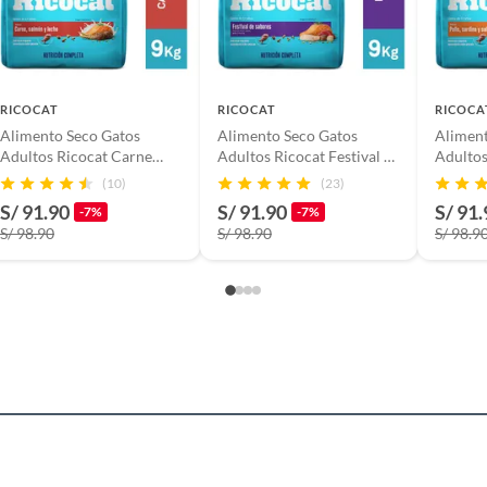
to Seco
RICOCAT
RICOCAT
RICOCA
Alimento Seco Gatos
Alimento Seco Gatos
Aliment
Adultos Ricocat Carne
Adultos Ricocat Festival de
Adultos
Salmón Leche Bolsa 9 Kg
Sabores Bolsa 9 Kg
Sardina
(10)
(23)
S/ 91.90
S/ 91.90
S/ 91.
-7%
-7%
S/ 98.90
S/ 98.90
S/ 98.9