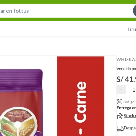
S
e
a
Tarj
r
c
h
B
WHISKA
a
Vendido po
r
S/ 41
−
Código
Entrega e
Stock 
Despa