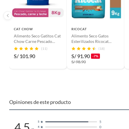
Tipo de alimentos
Alimen
CAT CHOW
RICOCAT
Alimento Seco Gatitos Cat
Alimento Seco Gatos
Chow Carne Pescado
Esterilizados Ricocat
Leche Bolsa 8 Kg
Pescado Bolsa 9 Kg
(11)
(18)
S/ 101.90
S/ 91.90
-7%
S/ 98.90
Opiniones de este producto
5
5
4.5
0
4