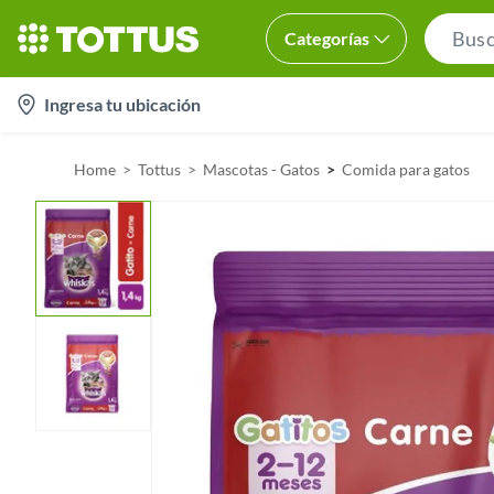
Categorías
l
Ingresa tu ubicación
o
c
Home
Tottus
Mascotas - Gatos
Comida para gatos
a
t
i
o
n
-
i
c
o
n