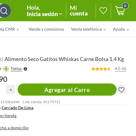
0
Hola
,
Mi
cuenta
Inicia sesión
eta CMR
Vende y comisiona
Venta telefónica
Ayuda
o
f
n
I
r
e
Alimento Seco Gatitos Whiskas Carne Bolsa 1.4 Kg
|
l
S
l
e
4.5 (6)
r
Tottus
S
.90
Agregar al Carro
+
: 113366946
Cód. tienda: 42179712
n
Cercado De Lima
en tienda
cho a domicilio