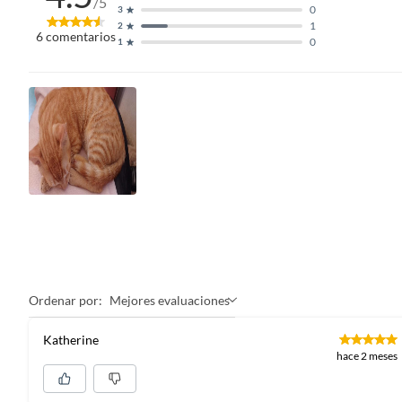
/5
0
3
1
2
6
comentarios
0
1
Ordenar por:
Mejores evaluaciones
Katherine
hace 2 meses