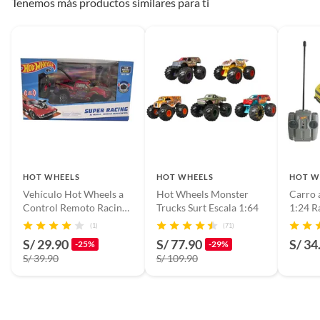
Tenemos más productos similares para ti
Por motivos de salubridad, la ropa interior inferior y ropas de
baño con señales de uso, sin empaques, etiquetas o sellos.
Largo
8.89
Alimentos, bebidas, fórmulas y leches para bebés.
Productos hechos a medida.
Pinturas de color a pedido.
Plantas.
Productos que hayan sido previamente instalados.
Baterías de auto.
Motocicletas y bicicletas motorizadas.
Licores y cigarros electrónicos.
HOT WHEELS
HOT WHEELS
HOT W
Vehículo Hot Wheels a
Hot Wheels Monster
Carro 
Control Remoto Racing
Trucks Surt Escala 1:64
1:24 R
Car 1:28
Full F
(1)
(71)
S/ 29.90
S/ 77.90
S/ 34
-25%
-29%
S/ 39.90
S/ 109.90