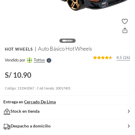
o
f
n
I
r
e
l
Auto Básico Hot Wheels
HOT WHEELS
l
e
4.5 (26)
Vendido por
Tottus
S
S/ 10.90
Código: 113342067
Cód. tienda: 20057401
Entrega en
Cercado De Lima
Stock en tienda
Despacho a domicilio