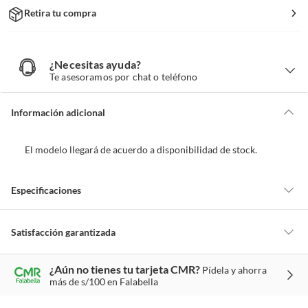
Retira tu compra
¿Necesitas ayuda?
¿
N
Te asesoramos por chat o teléfono
e
c
e
s
i
Información adicional
t
a
s
a
y
El modelo llegará de acuerdo a disponibilidad de stock.
u
d
a
?
Especificaciones
Condicion del
Nuevo
Satisfacción garantizada
producto
La mayoría de los productos tienen
30 días desde que los recibes para
¿Aún no tienes tu tarjeta CMR?
Pídela y ahorra
hacer una devolución.
más de s/100 en Falabella
Grupo de edad
4 - 5 años
Sin embargo, tenemos categorías que cuentan con plazos diferentes,
otras con restricciones y algunas que no se pueden devolver ni cambiar.