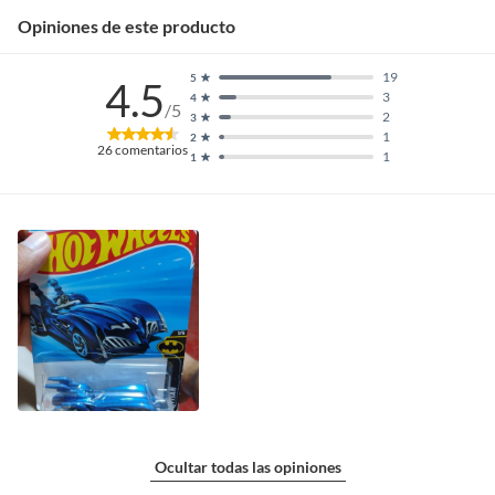
Opiniones de este producto
19
5
4.5
3
4
/5
2
3
1
2
26
comentarios
1
1
Ocultar todas las opiniones