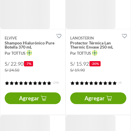
ELVIVE
LANOSTERIN
Shampoo Hialurónico Pure
Protector Térmica Lan
Botella 370 mL
Thermic Envase 250 mL
Por TOTTUS
Por TOTTUS
S/ 22.90
S/ 15.92
-7%
-20%
S/ 24.50
S/ 19.90
(244)
(4)
Agregar
Agregar