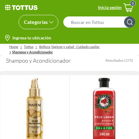
Inicia sesión
Categorías
Search
Bar
location-
Ingresa tu ubicación
icon
Home
Tottus
Belleza, higiene y salud - Cuidado capilar
Shampoo y Acondicionador
Shampoo y Acondicionador
Resultados
(
375
)