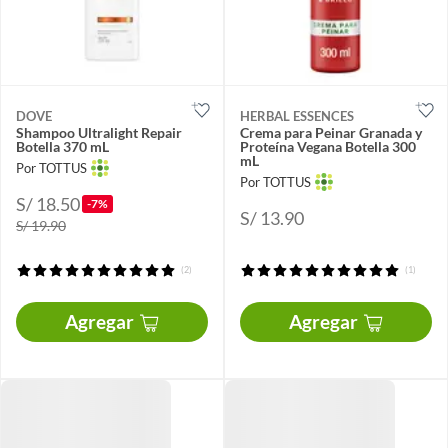
DOVE
HERBAL ESSENCES
Shampoo Ultralight Repair
Crema para Peinar Granada y
Botella 370 mL
Proteína Vegana Botella 300
mL
Por TOTTUS
Por TOTTUS
S/ 18.50
-7%
S/ 13.90
S/ 19.90
(2)
(1)
Agregar
Agregar