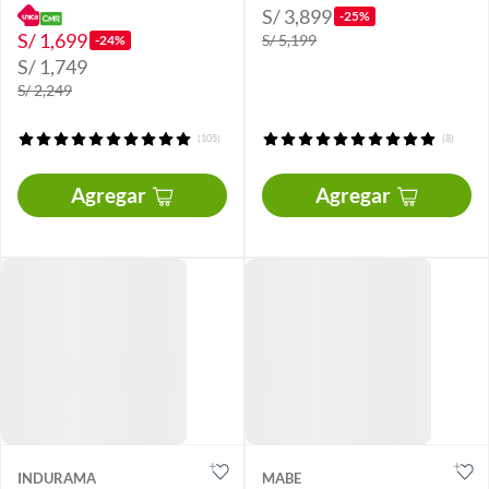
S/ 3,899
-25%
S/ 1,699
S/ 5,199
-24%
S/ 1,749
S/ 2,249
(105)
(8)
Agregar
Agregar
INDURAMA
MABE