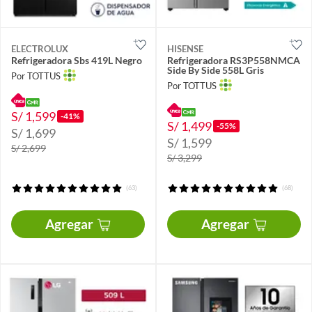
ELECTROLUX
HISENSE
Refrigeradora Sbs 419L Negro
Refrigeradora RS3P558NMCA
Side By Side 558L Gris
Por TOTTUS
Por TOTTUS
S/ 1,599
-41%
S/ 1,499
-55%
S/ 1,699
S/ 1,599
S/ 2,699
S/ 3,299
(63)
(68)
Agregar
Agregar