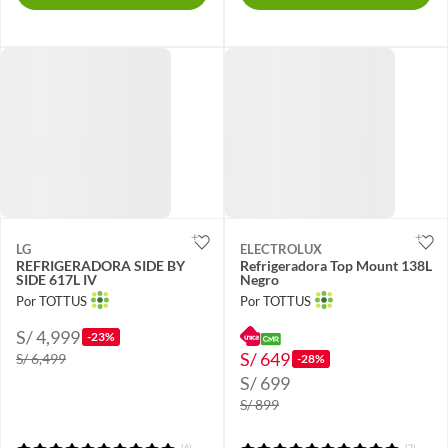
LG
ELECTROLUX
REFRIGERADORA SIDE BY
Refrigeradora Top Mount 138L
SIDE 617L IV
Negro
Por TOTTUS
Por TOTTUS
S/ 4,999
-23%
S/ 649
S/ 6,499
-28%
S/ 699
S/ 899
(6)
(2)