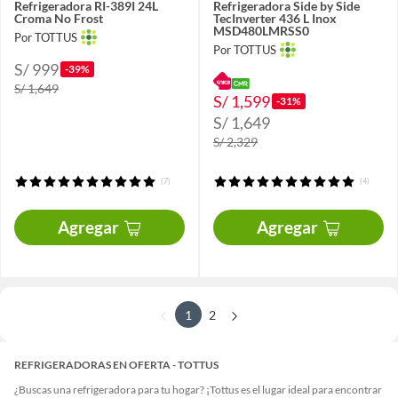
Refrigeradora RI-389I 24L
Refrigeradora Side by Side
Croma No Frost
TecInverter 436 L Inox
MSD480LMRSS0
Por TOTTUS
Por TOTTUS
S/ 999
-39%
S/ 1,649
S/ 1,599
-31%
S/ 1,649
S/ 2,329
(7)
(4)
Agregar
Agregar
1
2
REFRIGERADORAS EN OFERTA - TOTTUS
¿Buscas una refrigeradora para tu hogar? ¡Tottus es el lugar ideal para encontrar