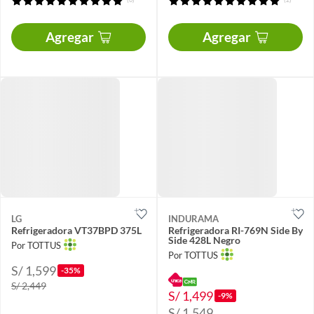
Agregar
Agregar
LG
INDURAMA
Refrigeradora VT37BPD 375L
Refrigeradora RI-769N Side By
Side 428L Negro
Por TOTTUS
Por TOTTUS
S/ 1,599
-35%
S/ 2,449
S/ 1,499
-9%
S/ 1,549