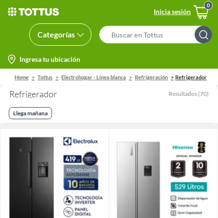
Inicia sesión
Categorías
Search
Bar
location-
Ingresa tu ubicación
icon
Home
Tottus
Electrohogar - Línea blanca
Refrigeración
Refrigerador
Refrigerador
Resultados
(
70
)
Llega mañana