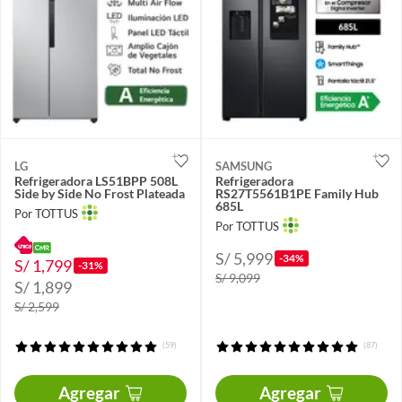
LG
SAMSUNG
Refrigeradora LS51BPP 508L
Refrigeradora
Side by Side No Frost Plateada
RS27T5561B1PE Family Hub
685L
Por TOTTUS
Por TOTTUS
S/ 5,999
-34%
S/ 1,799
-31%
S/ 9,099
S/ 1,899
S/ 2,599
(59)
(87)
Agregar
Agregar