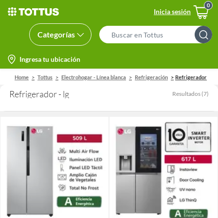
Inicia sesión
Categorías
Search
Bar
location-
Ingresa tu ubicación
icon
Home
Tottus
Electrohogar - Línea blanca
Refrigeración
Refrigerador
Refrigerador - lg
Resultados
(
7
)