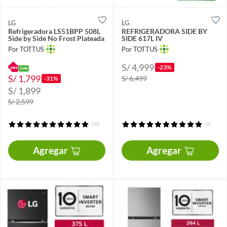
LG
LG
Refrigeradora LS51BPP 508L
REFRIGERADORA SIDE BY
Side by Side No Frost Plateada
SIDE 617L IV
Por TOTTUS
Por TOTTUS
S/ 4,999
-23%
S/ 1,799
S/ 6,499
-31%
S/ 1,899
S/ 2,599
(59)
(6)
Agregar
Agregar