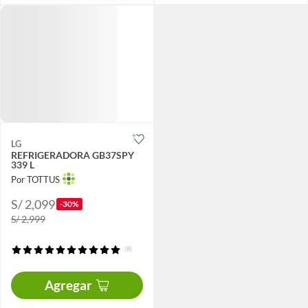
LG
REFRIGERADORA GB37SPY
339 L
Por TOTTUS
S/ 2,099
-30%
S/ 2,999
(8)
Agregar