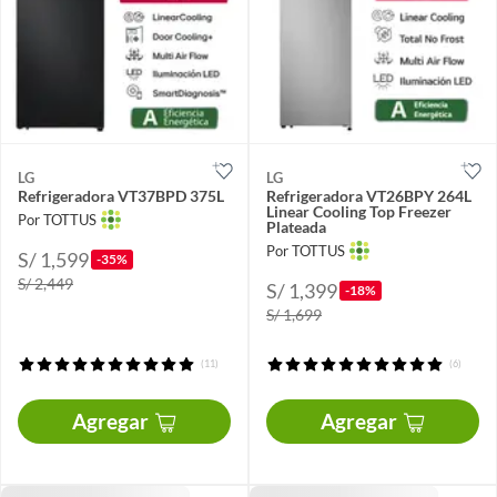
LG
LG
Refrigeradora VT37BPD 375L
Refrigeradora VT26BPY 264L
Linear Cooling Top Freezer
Por TOTTUS
Plateada
Por TOTTUS
S/ 1,599
-35%
S/ 2,449
S/ 1,399
-18%
S/ 1,699
(11)
(6)
Agregar
Agregar