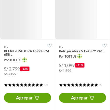
LG
LG
REFRIGERADORA GS66BPM
Refrigeradora VT24BPY 241L
658 L
Por TOTTUS
Por TOTTUS
S/ 1,099
-31%
S/ 2,799
-13%
S/ 1,599
S/ 3,199
(26)
(8)
Agregar
Agregar