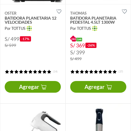
OSTER
THOMAS
BATIDORA PLANETARIA 12
BATIDORA PLANETARIA
VELOCIDADES
PEDESTAL 4.5LT 1300W
Por TOTTUS
Por TOTTUS
S/ 499
-17%
S/ 369
S/ 599
-26%
S/ 399
S/ 499
(14)
(37)
Agregar
Agregar