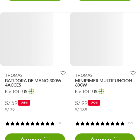
THOMAS
THOMAS
BATIDORA DE MANO 300W
MINIPIMER MULTIFUNCION
4ACCES
600W
Por TOTTUS
Por TOTTUS
S/ 59
S/ 99
-25%
-29%
S/ 79
S/ 139
(38)
(156)
Agregar
Agregar