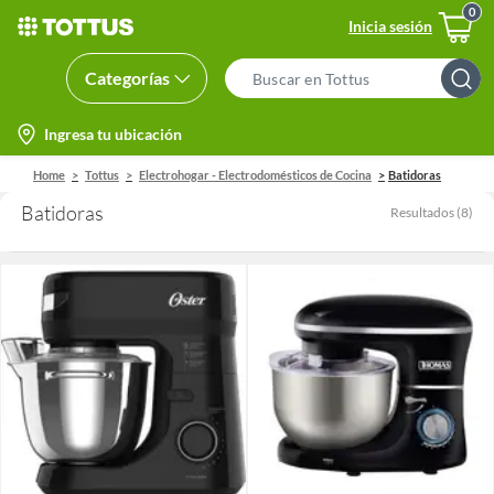
Inicia sesión
Categorías
Search
Bar
location-
Ingresa tu ubicación
icon
Home
Tottus
Electrohogar - Electrodomésticos de Cocina
Batidoras
Batidoras
Resultados
(
8
)