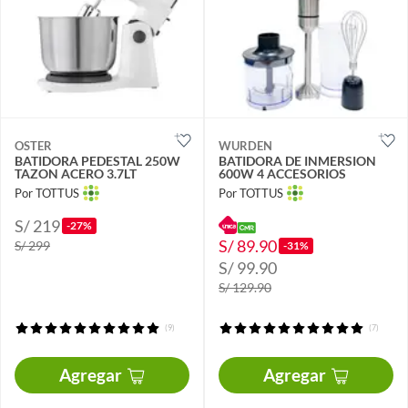
OSTER
WURDEN
BATIDORA PEDESTAL 250W
BATIDORA DE INMERSION
TAZON ACERO 3.7LT
600W 4 ACCESORIOS
Por TOTTUS
Por TOTTUS
S/ 219
-27%
S/ 89.90
S/ 299
-31%
S/ 99.90
S/ 129.90
(9)
(7)
Agregar
Agregar