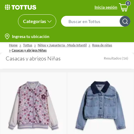
Inicia sesión
Categorías
Search
Bar
location-
Ingresa tu ubicación
icon
Home
Tottus
Niños y Juguetería - Moda Infantil
Ropa de niñas
Casacas y abrigos Niñas
Casacas y abrigos Niñas
Resultados
(
16
)