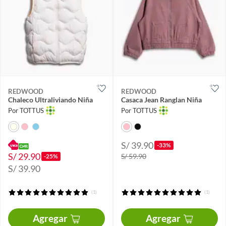
REDWOOD
REDWOOD
Chaleco Ultraliviando Niña
Casaca Jean Ranglan Niña
Por TOTTUS
Por TOTTUS
S/ 39.90
-33%
S/ 29.90
S/ 59.90
-25%
S/ 39.90
(1)
(1)
Agregar
Agregar