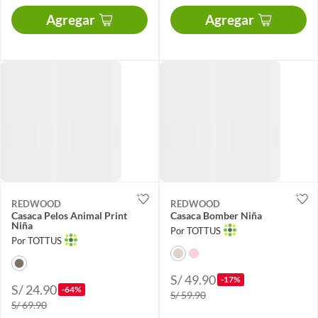
Agregar
Agregar
REDWOOD
REDWOOD
Casaca Pelos Animal Print
Casaca Bomber Niña
Niña
Por TOTTUS
Por TOTTUS
S/ 49.90
-17%
S/ 24.90
-64%
S/ 59.90
S/ 69.90