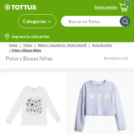
Inicia sesión
Categorías
Search
Bar
location-
Ingresa tu ubicación
icon
Home
Tottus
Niños y Juguetería - Moda Infantil
Ropa de niñas
Polos y Blusas Niñas
Polos y Blusas Niñas
Resultados
(
30
)