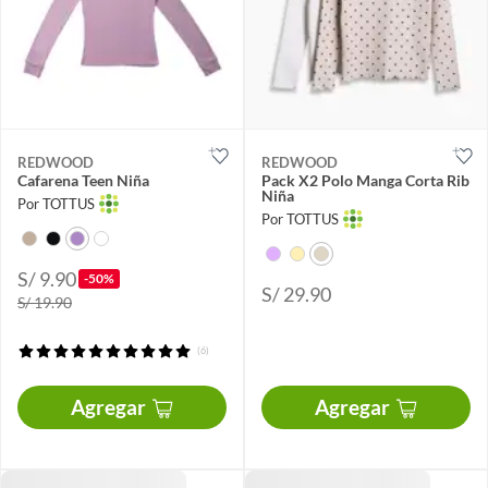
REDWOOD
REDWOOD
Cafarena Teen Niña
Pack X2 Polo Manga Corta Rib
Niña
Por TOTTUS
Por TOTTUS
S/ 9.90
-50%
S/ 29.90
S/ 19.90
(6)
Agregar
Agregar