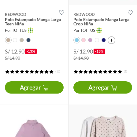
REDWOOD
REDWOOD
Polo Estampado Manga Larga
Polo Estampado Manga Larga
Teen Niña
Crop Niña
Por TOTTUS
Por TOTTUS
S/ 12.90
S/ 12.90
-13%
-13%
S/ 14.90
S/ 14.90
(16)
(3)
Agregar
Agregar