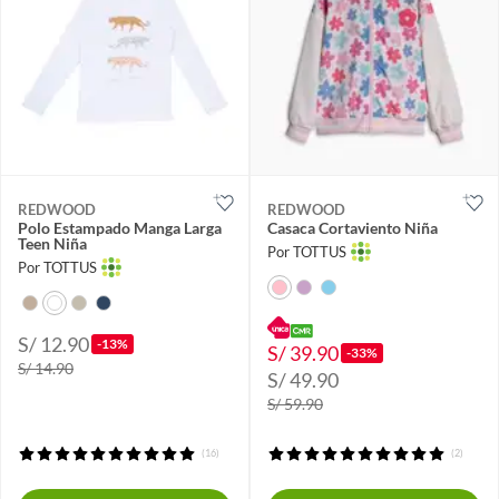
REDWOOD
REDWOOD
Polo Estampado Manga Larga
Casaca Cortaviento Niña
Teen Niña
Por TOTTUS
Por TOTTUS
S/ 12.90
-13%
S/ 39.90
-33%
S/ 14.90
S/ 49.90
S/ 59.90
(16)
(2)