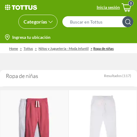
Inicia sesión
Categorías
Search
Bar
location-
Ingresa tu ubicación
icon
Home
Tottus
Niños y Juguetería - Moda Infantil
Ropa de niñas
Ropa de niñas
Resultados
(
117
)