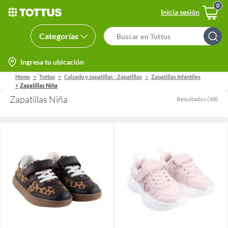
Inicia sesión
Categorías
Search
Bar
location-
Ingresa tu ubicación
icon
Home
Tottus
Calzado y zapatillas - Zapatillas
Zapatillas Infantiles
Zapatillas Niña
Zapatillas Niña
Resultados
(
48
)