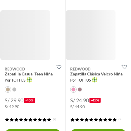
REDWOOD
REDWOOD
Zapatilla Casual Teen Niña
Zapatilla Clásica Velcro Niña
Por TOTTUS
Por TOTTUS
S/ 29.90
S/ 24.90
-40%
-45%
S/ 49.90
S/ 44.90
(7)
(5)