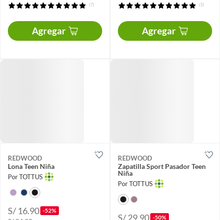
(7)
(5)
Agregar
Agregar
REDWOOD
REDWOOD
Lona Teen Niña
Zapatilla Sport Pasador Teen
Niña
Por TOTTUS
Por TOTTUS
S/ 16.90
-52%
S/ 29.90
-50%