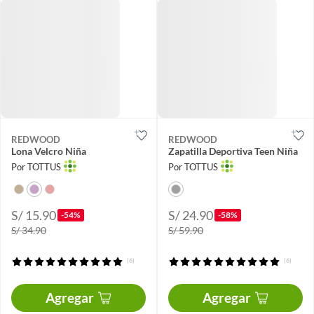
REDWOOD
REDWOOD
Lona Velcro Niña
Zapatilla Deportiva Teen Niña
Por TOTTUS
Por TOTTUS
S/ 15.90
S/ 24.90
-54%
-58%
S/ 34.90
S/ 59.90
(6)
(6)
Agregar
Agregar