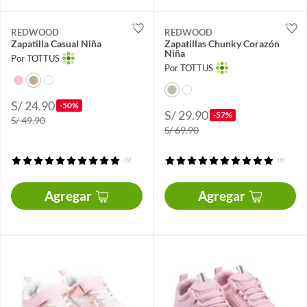
REDWOOD
REDWOOD
Zapatilla Casual Niña
Zapatillas Chunky Corazón
Niña
Por TOTTUS
Por TOTTUS
S/ 24.90
-50%
S/ 29.90
-57%
S/ 49.90
S/ 69.90
(9)
(6)
Agregar
Agregar