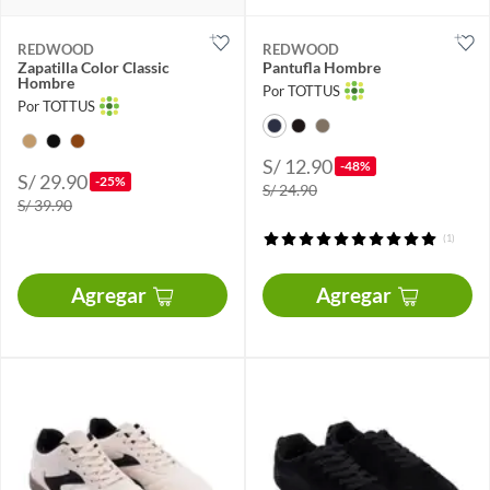
REDWOOD
REDWOOD
Zapatilla Color Classic
Pantufla Hombre
Hombre
Por TOTTUS
Por TOTTUS
S/ 12.90
-48%
S/ 29.90
-25%
S/ 24.90
S/ 39.90
(1)
Agregar
Agregar