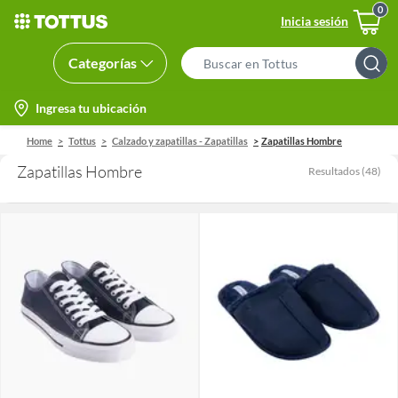
Inicia sesión
Categorías
Search
Bar
location-
Ingresa tu ubicación
icon
Home
Tottus
Calzado y zapatillas - Zapatillas
Zapatillas Hombre
Zapatillas Hombre
Resultados
(
48
)