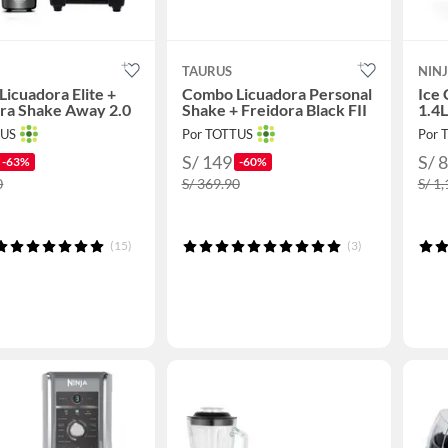
TAURUS
NIN
icuadora Elite +
Combo Licuadora Personal
Ice
ra Shake Away 2.0
Shake + Freidora Black FII
1.4L
TUS
Por TOTTUS
Por 
S/ 149
S/ 
-63%
-60%
0
S/ 369.90
S/ 1
(15)
(3)