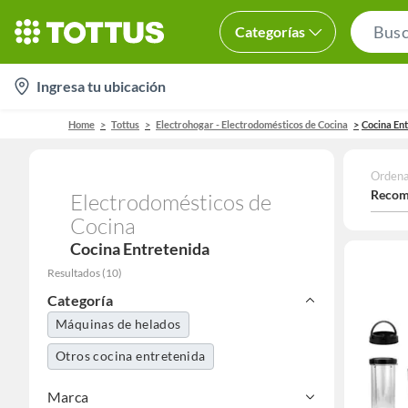
Categorías
location-
Ingresa tu ubicación
icon
Home
Tottus
Electrohogar - Electrodomésticos de Cocina
Cocina En
Ordena
Recom
Electrodomésticos de
Cocina
Cocina Entretenida
Resultados
(
10
)
Categoría
Máquinas de helados
Otros cocina entretenida
Marca