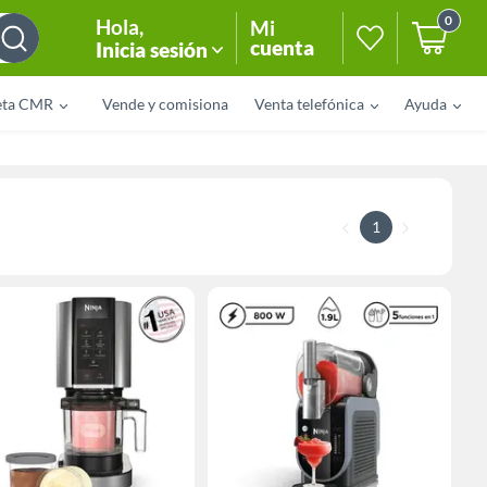
0
Hola
,
Mi
cuenta
Inicia sesión
eta CMR
Vende y comisiona
Venta telefónica
Ayuda
1