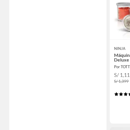
NINJA
Máquin
Deluxe
Por TOT
S/ 1,1
S/ 1,399