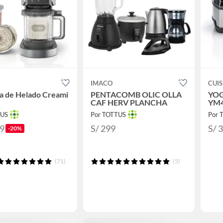
IMACO
CUI
a de Helado Creami
PENTACOMB OLIC OLLA
YO
CAF HERV PLANCHA
YM
TUS
Por TOTTUS
Por 
19
S/ 299
S/ 
-20%
(71)
(5)