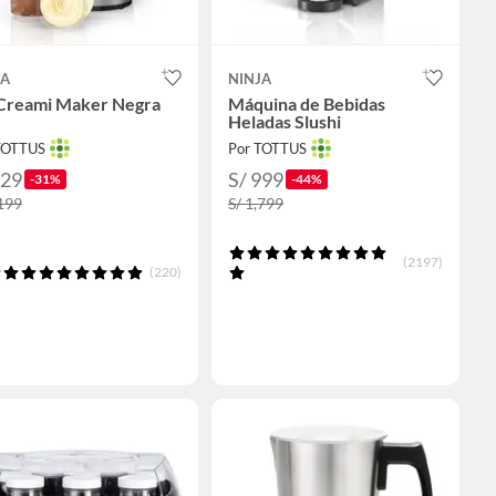
JA
NINJA
 Creami Maker Negra
Máquina de Bebidas
Heladas Slushi
TOTTUS
Por TOTTUS
829
S/ 999
-31%
-44%
,199
S/ 1,799
(2197)
(220)