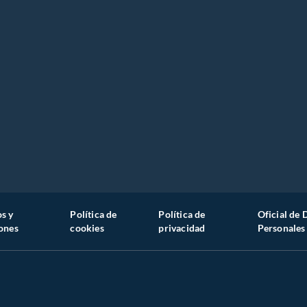
s y
Política de
Política de
Oficial de 
ones
cookies
privacidad
Personales