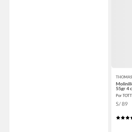
THOMA
Molinil
55gr 4 c
Por TOT
S/ 89