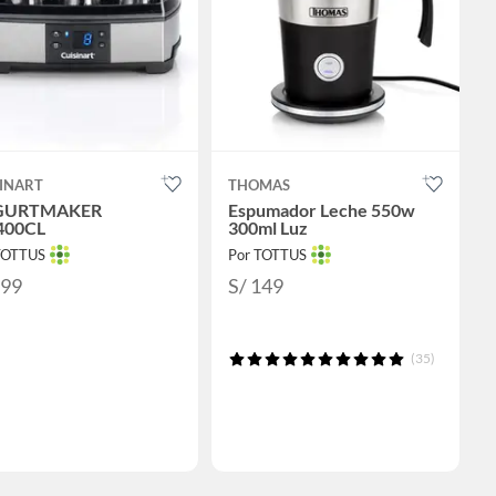
SINART
THOMAS
GURTMAKER
Espumador Leche 550w
400CL
300ml Luz
TOTTUS
Por TOTTUS
399
S/ 149
(35)