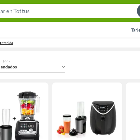
Search
Bar
Tarj
tretenida
r por
:
endados