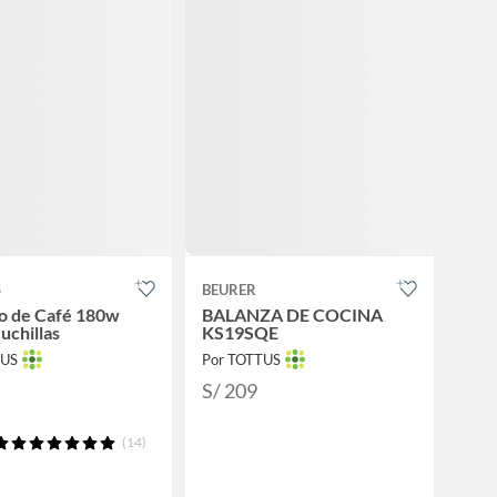
S
BEURER
lo de Café 180w
BALANZA DE COCINA
uchillas
KS19SQE
TUS
Por TOTTUS
S/ 209
(14)