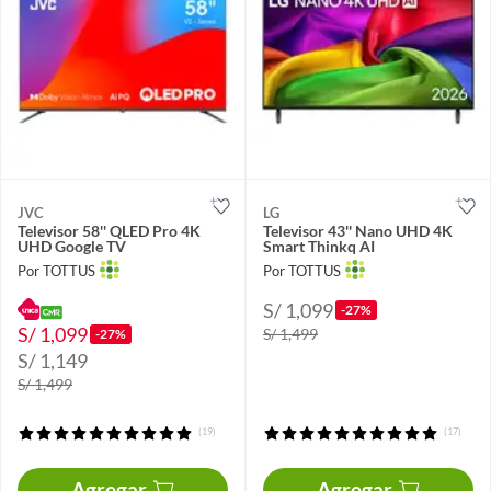
JVC
LG
Televisor 58'' QLED Pro 4K
Televisor 43'' Nano UHD 4K
UHD Google TV
Smart Thinkq AI
Por TOTTUS
Por TOTTUS
S/ 1,099
-27%
S/ 1,099
S/ 1,499
-27%
S/ 1,149
S/ 1,499
(19)
(17)
Agregar
Agregar