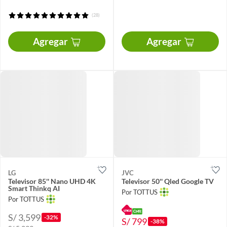
(28)
Agregar
Agregar
LG
JVC
Televisor 85'' Nano UHD 4K
Televisor 50'' Qled Google TV
Smart Thinkq AI
Por TOTTUS
Por TOTTUS
S/ 3,599
-32%
S/ 799
-38%