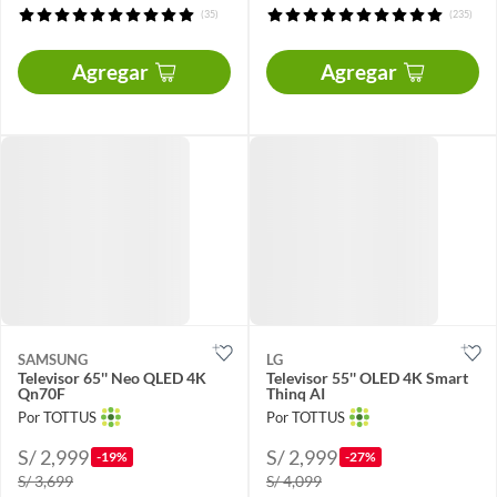
(35)
(235)
Agregar
Agregar
SAMSUNG
LG
Televisor 65'' Neo QLED 4K
Televisor 55'' OLED 4K Smart
Qn70F
Thinq AI
Por TOTTUS
Por TOTTUS
S/ 2,999
S/ 2,999
-19%
-27%
S/ 3,699
S/ 4,099