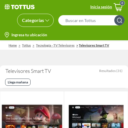
Inicia sesión
Categorías
Search
Bar
location-
Ingresa tu ubicación
icon
Home
Tottus
Tecnología - TV Televisores
Televisores Smart TV
Televisores Smart TV
Resultados
(
31
)
Llega mañana