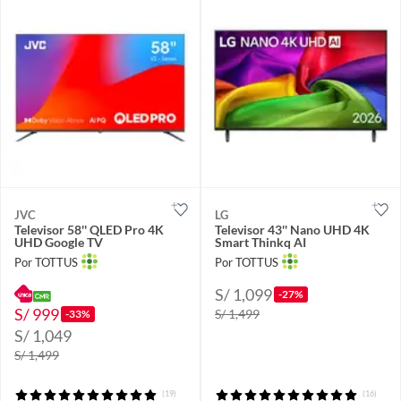
JVC
LG
Televisor 58'' QLED Pro 4K
Televisor 43'' Nano UHD 4K
UHD Google TV
Smart Thinkq AI
Por TOTTUS
Por TOTTUS
S/ 1,099
-27%
S/ 999
S/ 1,499
-33%
S/ 1,049
S/ 1,499
(19)
(16)