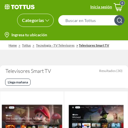
Inicia sesión
Categorías
Search
Bar
location-
Ingresa tu ubicación
icon
Home
Tottus
Tecnología - TV Televisores
Televisores Smart TV
Televisores Smart TV
Resultados
(
30
)
Llega mañana