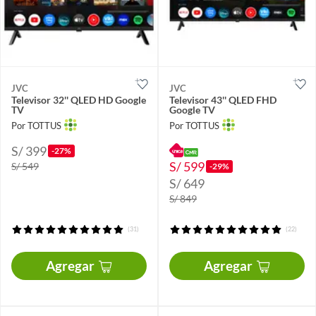
JVC
JVC
Televisor 32'' QLED HD Google
Televisor 43'' QLED FHD
TV
Google TV
Por TOTTUS
Por TOTTUS
S/ 399
-27%
S/ 599
S/ 549
-29%
S/ 649
S/ 849
(31)
(22)
Agregar
Agregar