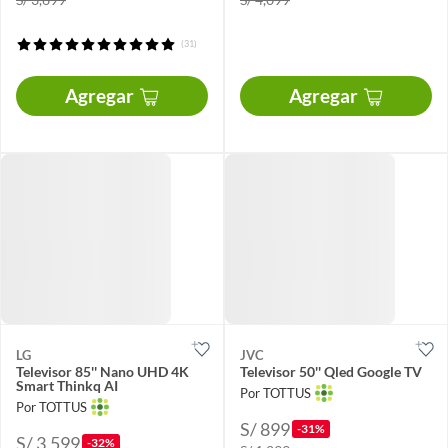
(31)
Agregar
Agregar
LG
JVC
Televisor 85'' Nano UHD 4K
Televisor 50'' Qled Google TV
Smart Thinkq AI
Por TOTTUS
Por TOTTUS
S/ 899
-31%
S/ 3,599
-32%