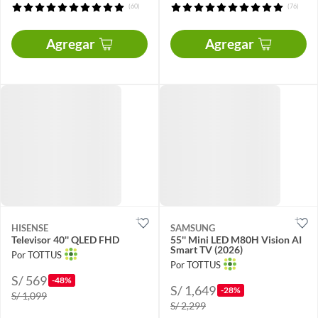
(60)
(76)
Agregar
Agregar
HISENSE
SAMSUNG
Televisor 40'' QLED FHD
55'' Mini LED M80H Vision AI
Smart TV (2026)
Por TOTTUS
Por TOTTUS
S/ 569
-48%
S/ 1,649
-28%
S/ 1,099
S/ 2,299