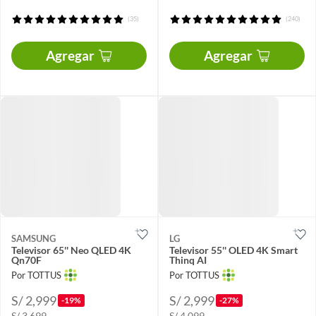
(35)
(240)
Agregar
Agregar
SAMSUNG
LG
Televisor 65'' Neo QLED 4K
Televisor 55'' OLED 4K Smart
Qn70F
Thinq AI
Por TOTTUS
Por TOTTUS
S/ 2,999
S/ 2,999
-19%
-27%
S/ 3,699
S/ 4,099