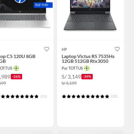
HP
top C5 120U 8GB
Laptop Victus R5 7535Hs
GB
12GB 512GB Rtx3050
TOTTUS
Por TOTTUS
1,989
S/ 3,149
-26%
-39%
,699
S/ 5,199
(11)
(22)