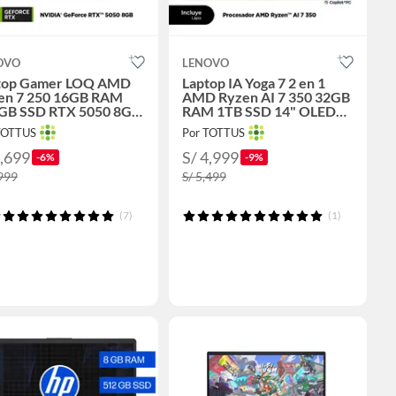
OVO
LENOVO
top Gamer LOQ AMD
Laptop IA Yoga 7 2 en 1
en 7 250 16GB RAM
AMD Ryzen AI 7 350 32GB
GB SSD RTX 5050 8GB
RAM 1TB SSD 14" OLED
6" FHD 144Hz
WUXGA táctil
TOTTUS
Por TOTTUS
4,699
S/ 4,999
-6%
-9%
,999
S/ 5,499
(7)
(1)