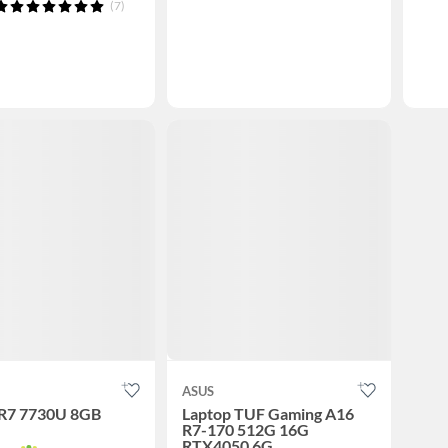
(7)
ASUS
 R7 7730U 8GB
Laptop TUF Gaming A16
R7-170 512G 16G
RTX4050 6G