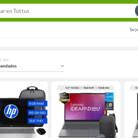
Search
Bar
Tarj
r por
:
endados