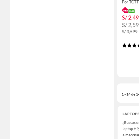
Por TOT
S/ 2,4
S/ 2,5
S/ 3,599
1 - 14 de 
LAPTOPS
¿Buscas un
laptop HP,
almacenam