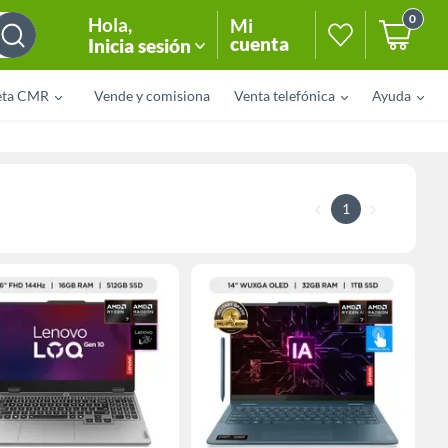
0
Hola
,
Mi
cuenta
Inicia sesión
eta CMR
Vende y comisiona
Venta telefónica
Ayuda
1