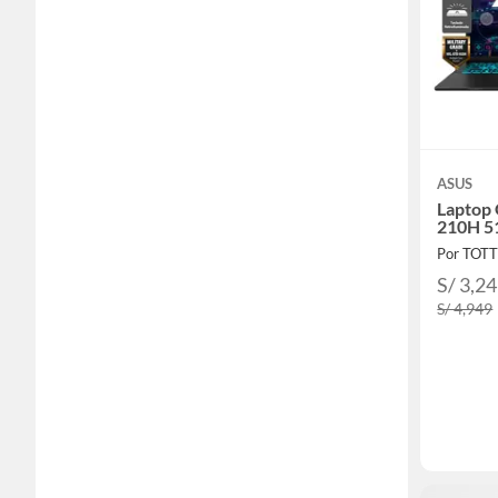
ASUS
Laptop
210H 5
Por TOT
S/ 3,2
S/ 4,949