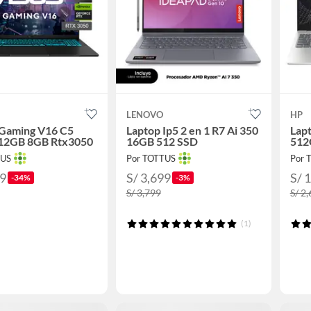
LENOVO
HP
 Gaming V16 C5
Laptop Ip5 2 en 1 R7 Ai 350
Lap
12GB 8GB Rtx3050
16GB 512 SSD
512
TUS
Por TOTTUS
Por 
49
S/ 3,699
S/ 
-34%
-3%
S/ 3,799
S/ 2
(1)