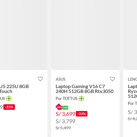
ASUS
LEN
 U5 225U 8GB
Laptop Gaming V16 C7
Lap
Touch
240H 512GB 8GB Rtx3050
Ryz
512
TUS
Por TOTTUS
15.
Por 
69
-33%
S/ 
S/ 3,699
-33%
S/ 4
S/ 3,799
S/ 5,499