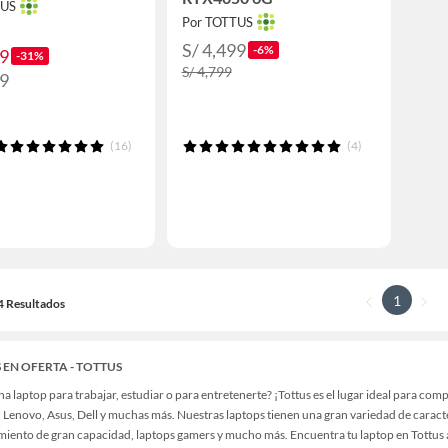
TUS
Por TOTTUS
S/ 4,499
-6%
99
-31%
S/ 4,799
99
(16)
(4)
1
14 Resultados
 EN OFERTA - TOTTUS
a laptop para trabajar, estudiar o para entretenerte? ¡Tottus es el lugar ideal para co
 Lenovo, Asus, Dell y muchas más. Nuestras laptops tienen una gran variedad de caracte
iento de gran capacidad, laptops gamers y mucho más. Encuentra tu laptop en Tottus a 