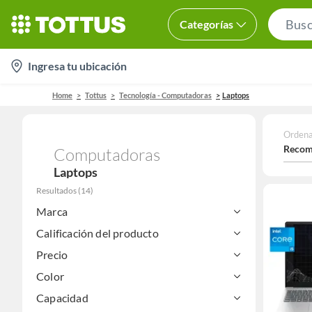
Categorías
location-
Ingresa tu ubicación
icon
Home
Tottus
Tecnología - Computadoras
Laptops
Ordena
Recom
Computadoras
Laptops
Resultados
(
14
)
Marca
Calificación del producto
Precio
Color
Capacidad