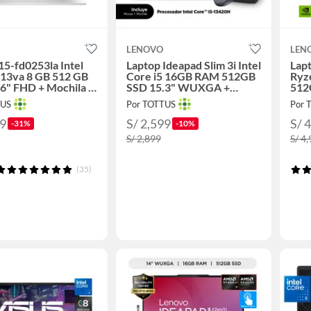
LENOVO
LEN
15-fd0253la Intel
Laptop Ideapad Slim 3i Intel
Lap
 13va 8 GB 512 GB
Core i5 16GB RAM 512GB
Ryz
6" FHD + Mochila +
SSD 15.3" WUXGA +
512
Mochila y Mouse
15.
TUS
Por TOTTUS
Por 
39
S/ 2,599
S/ 
-31%
-10%
S/ 2,899
S/ 4
(35)