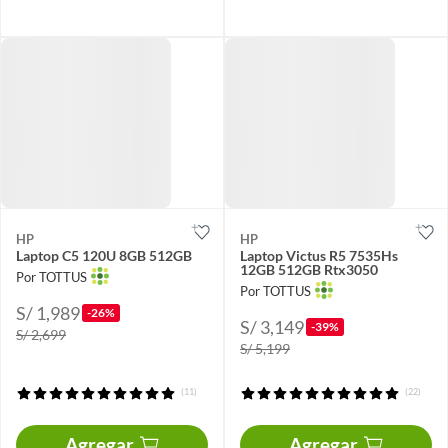
HP
HP
Laptop C5 120U 8GB 512GB
Laptop Victus R5 7535Hs
12GB 512GB Rtx3050
Por TOTTUS
Por TOTTUS
S/ 1,989
-26%
S/ 3,149
-39%
S/ 2,699
S/ 5,199
(11)
(22)
Agregar
Agregar