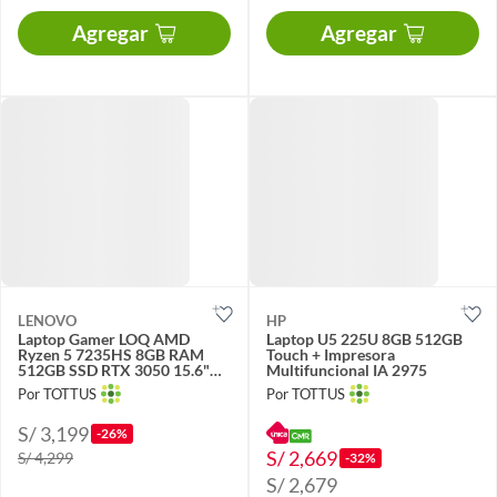
Agregar
Agregar
LENOVO
HP
Laptop Gamer LOQ AMD
Laptop U5 225U 8GB 512GB
Ryzen 5 7235HS 8GB RAM
Touch + Impresora
512GB SSD RTX 3050 15.6"
Multifuncional IA 2975
FHD 144 Hz
Por TOTTUS
Por TOTTUS
S/ 3,199
-26%
S/ 2,669
S/ 4,299
-32%
S/ 2,679