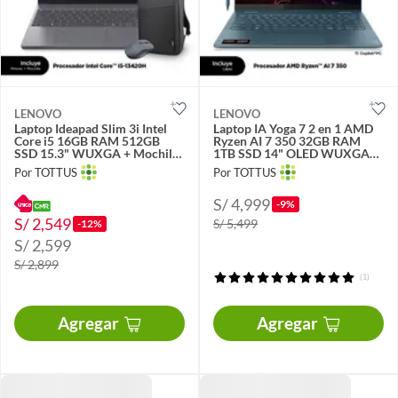
LENOVO
LENOVO
Laptop Ideapad Slim 3i Intel
Laptop IA Yoga 7 2 en 1 AMD
Core i5 16GB RAM 512GB
Ryzen AI 7 350 32GB RAM
SSD 15.3" WUXGA + Mochila
1TB SSD 14" OLED WUXGA
y Mouse
táctil
Por TOTTUS
Por TOTTUS
S/ 4,999
-9%
S/ 2,549
S/ 5,499
-12%
S/ 2,599
S/ 2,899
(1)
Agregar
Agregar