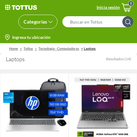
Inicia sesión
Categorías
Search
Bar
location-
Ingresa tu ubicación
icon
Home
Tottus
Tecnología - Computadoras
Laptops
Laptops
Resultados
(
14
)