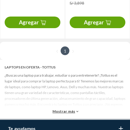
S/ 3,898
Agregar
Agregar
1
LAPTOPS EN OFERTA - TOTTUS
¿Buscas una laptop para trabajar, estudiar o para entretenerte? ¡Tottus es el
lugar ideal para comprar la laptop perfecta para ti! Tenemos las mejores marcas
de laptops, como laptop HP, Lenovo, Asus, Dell y muchas más. Nuestras laptops
tienen una gran variedad de características, como pantallas táctiles,
procesadores de última generación, almacenamiento de gran capacidad, laptops
gamers y mucho más. Encuentra tu laptop en Tottus a un preciazo. ¡No esperes
más y elige tu próxima portátil!
Mostrar más
Te ayudamos