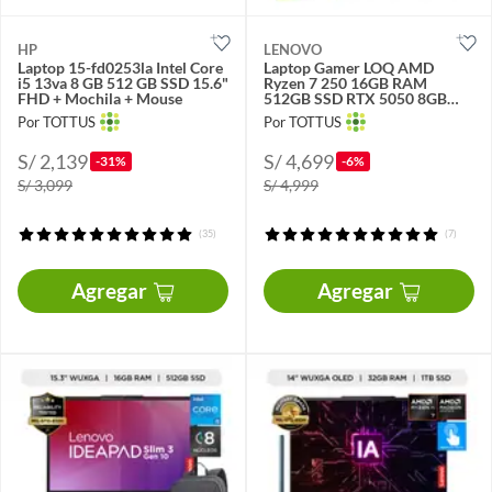
HP
LENOVO
Laptop 15-fd0253la Intel Core
Laptop Gamer LOQ AMD
i5 13va 8 GB 512 GB SSD 15.6"
Ryzen 7 250 16GB RAM
FHD + Mochila + Mouse
512GB SSD RTX 5050 8GB
15.6" FHD 144Hz
Por TOTTUS
Por TOTTUS
S/ 2,139
S/ 4,699
-31%
-6%
S/ 3,099
S/ 4,999
(35)
(7)
Agregar
Agregar