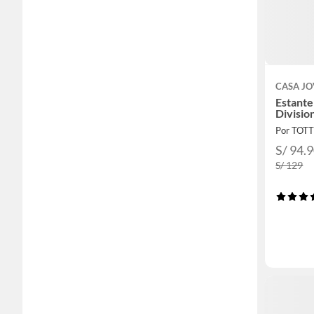
CASA J
Estante
Divisio
Por TOT
S/ 94.
S/ 129