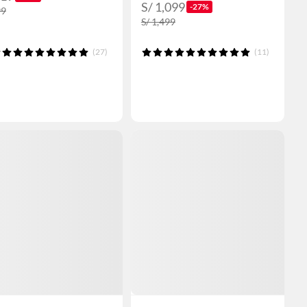
S/ 1,099
-27%
99
S/ 1,499
(27)
(11)