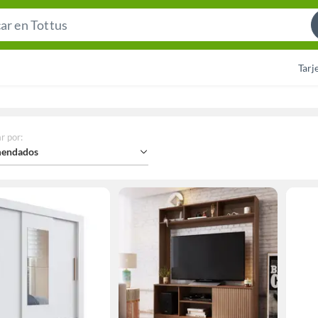
Search
Bar
Tarj
r por
:
endados