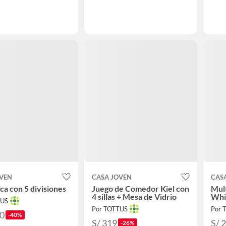
OVEN
CASA JOVEN
CAS
eca con 5 divisiones
Juego de Comedor Kiel con
Mult
4 sillas + Mesa de Vidrio
Whi
TUS
Por TOTTUS
Por 
90
-40%
S/ 319
S/ 
-26%