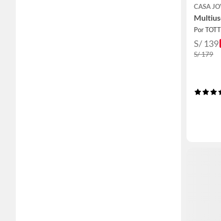
CASA J
Multius
Por TOT
S/ 139
S/ 179