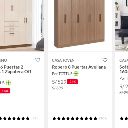
 UNO
CASA JOVEN
CAS
6 Puertas 2
Ropero 8 Puertas Avellana
Sof
 1 Zapatera Off
160
Por TOTTUS
Por 
S/ 529
-24%
TUS
S/ 
S/ 699
-18%
S/ 2
(67)
(109)