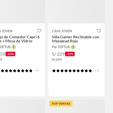
A JOVEN
CASA JOVEN
go de Comedor Capri 6
Silla Gamer Reclinable con
as + Mesa de Vidrio
Masajead Rojo
TOTTUS
Por TOTTUS
459
S/ 229
-23%
-12%
99
S/ 259
(99)
(15)
TOP VENTAS