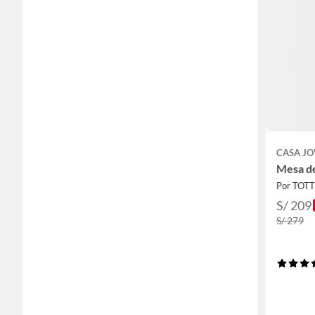
CASA J
Mesa d
Por TOT
S/ 209
S/ 279