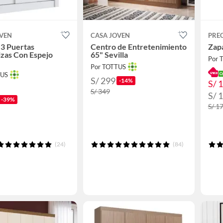
OVEN
CASA JOVEN
PRE
3 Puertas
Centro de Entretenimiento
Zap
zas Con Espejo
65" Sevilla
Por 
Por TOTTUS
TUS
S/ 299
-14%
S/ 
S/ 349
S/ 
-39%
S/ 1
(24)
(84)