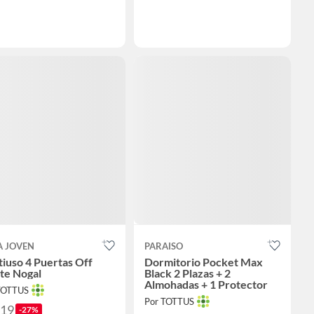
A JOVEN
PARAISO
iuso 4 Puertas Off
Dormitorio Pocket Max
te Nogal
Black 2 Plazas + 2
Almohadas + 1 Protector
TOTTUS
Por TOTTUS
219
-27%