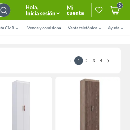
0
Hola
,
Mi
cuenta
Inicia sesión
eta CMR
Vende y comisiona
Venta telefónica
Ayuda
1
2
3
4