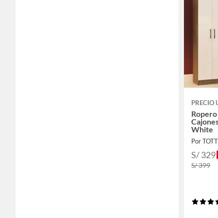
PRECIO
Ropero 
Cajones
White
Por TOT
S/ 329
S/ 399