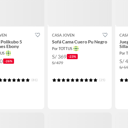
OVEN
CASA JOVEN
CAS
 Polikubo 5
Sofá Cama Cuero Pu Negro
Jue
nes Ebony
Sill
Por TOTTUS
TUS
Por 
S/ 369
-23%
90
S/ 
-26%
S/ 479
S/ 5
(81)
(25)