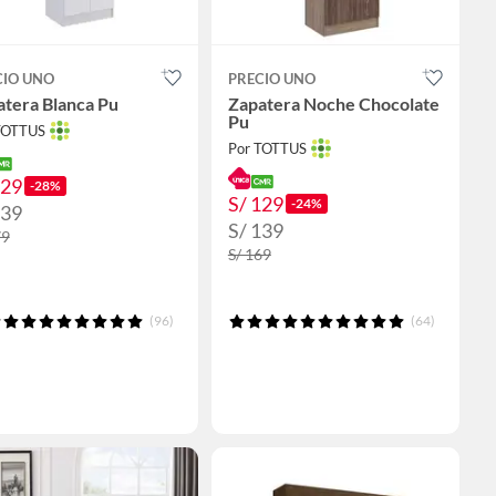
CIO UNO
PRECIO UNO
atera Blanca Pu
Zapatera Noche Chocolate
Pu
TOTTUS
Por TOTTUS
129
-28%
S/ 129
-24%
139
S/ 139
79
S/ 169
(96)
(64)