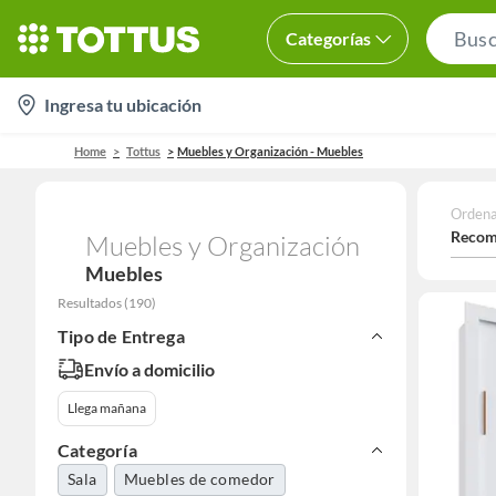
Categorías
location-
Ingresa tu ubicación
icon
Home
Tottus
Muebles y Organización - Muebles
Ordena
Recom
Muebles y Organización
Muebles
Resultados
(
190
)
Tipo de Entrega
Envío a domicilio
Llega mañana
Categoría
Sala
Muebles de comedor