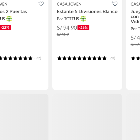
OVEN
CASA JOVEN
CAS
os 2 Puertas
Estante 5 Divisiones Blanco
Jue
con 
TUS
Por TOTTUS
Vidr
S/ 94.90
-22%
-26%
Por 
S/ 129
S/ 
S/ 5
(92)
(20)