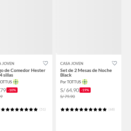
A JOVEN
CASA JOVEN
go de Comedor Hester
Set de 2 Mesas de Noche
4 sillas
Black
TOTTUS
Por TOTTUS
279
S/ 64.90
-10%
-19%
09
S/ 79.90
(51)
(68)