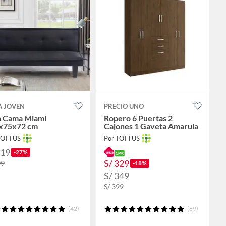
A JOVEN
PRECIO UNO
á Cama Miami
Ropero 6 Puertas 2
x75x72 cm
Cajones 1 Gaveta Amarula
TOTTUS
Por TOTTUS
219
-27%
S/ 329
99
-18%
S/ 349
S/ 399
(42)
(89)