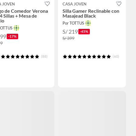
A JOVEN
CASA JOVEN
go de Comedor Verona
Silla Gamer Reclinable con
4 Sillas + Mesa de
Masajead Black
io
Por TOTTUS
TOTTUS
S/ 219
-45%
499
-17%
S/ 399
99
(88)
(60)