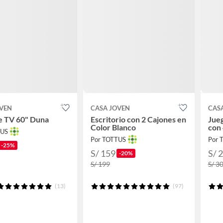
OVEN
CASA JOVEN
CAS
e TV 60" Duna
Escritorio con 2 Cajones en
Jue
Color Blanco
con 
TUS
Por TOTTUS
Por 
-25%
S/ 159
S/ 
-20%
S/ 199
S/ 3
(13)
(97)