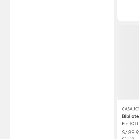
CASA J
Bibliot
Por TOT
S/ 89.
S/ 149