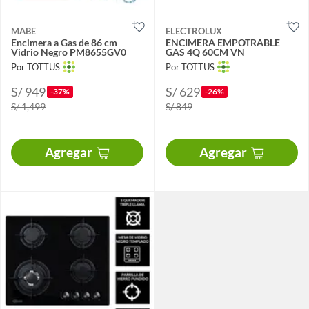
MABE
ELECTROLUX
Encimera a Gas de 86 cm
ENCIMERA EMPOTRABLE
Vidrio Negro PM8655GV0
GAS 4Q 60CM VN
Por TOTTUS
Por TOTTUS
S/ 949
S/ 629
-37%
-26%
S/ 1,499
S/ 849
Agregar
Agregar