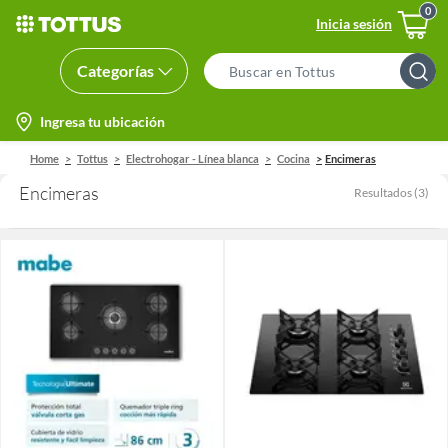
Inicia sesión
Categorías
Search
Bar
location-
Ingresa tu ubicación
icon
Home
Tottus
Electrohogar - Línea blanca
Cocina
Encimeras
Encimeras
Resultados
(
3
)