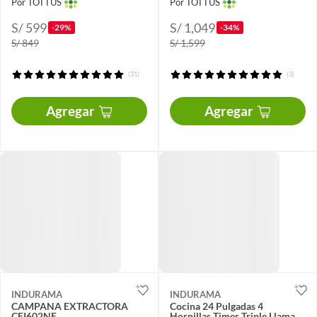
Por TOTTUS
Por TOTTUS
S/ 599
S/ 1,049
-29%
-34%
S/ 849
S/ 1,599
(31)
(3)
Agregar
Agregar
INDURAMA
INDURAMA
CAMPANA EXTRACTORA
Cocina 24 Pulgadas 4
CEI602NE
Hornillas Timer Triple Llama