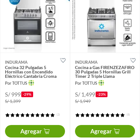
INDURAMA
INDURAMA
Cocina 32 Pulgadas 5
Cocina a Gas FIRENZEZAFIRO
Hornillas con Encendido
30 Pulgadas 5 Hornillas Grill
Eléctrico Cantabria Croma
Timer 2 Triple Llama
Por TOTTUS
Por TOTTUS
S/ 999
S/ 1,499
-29%
-23%
S/ 1,399
S/ 1,949
(2)
(8)
Agregar
Agregar