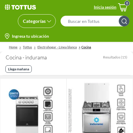
Inicia sesión
Categorías
Search
Bar
location-
Ingresa tu ubicación
icon
Home
Tottus
Electrohogar - Línea blanca
Cocina
Cocina - indurama
Resultados
(
15
)
Llega mañana