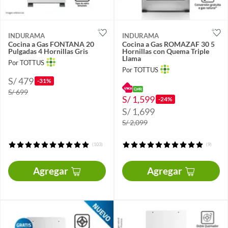
INDURAMA
INDURAMA
Cocina a Gas FONTANA 20
Cocina a Gas ROMAZAF 30 5
Pulgadas 4 Hornillas Gris
Hornillas con Quema Triple
Llama
Por TOTTUS
Por TOTTUS
S/ 479
-31%
S/ 699
S/ 1,599
-24%
S/ 1,699
S/ 2,099
(103)
(9)
Agregar
Agregar