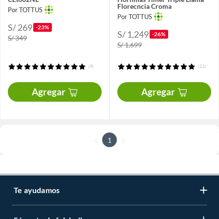
Florecncia Croma
Por TOTTUS
Por TOTTUS
S/ 269
-23%
S/ 1,249
-26%
S/ 349
S/ 1,699
(9)
(21)
Agregar
Agregar
1
Te ayudamos