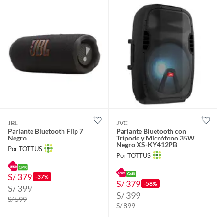
JBL
JVC
Parlante Bluetooth Flip 7
Parlante Bluetooth con
Negro
Trípode y Micrófono 35W
Negro XS-KY412PB
Por TOTTUS
Por TOTTUS
S/ 379
-37%
S/ 379
-58%
S/ 399
S/ 399
S/ 599
S/ 899