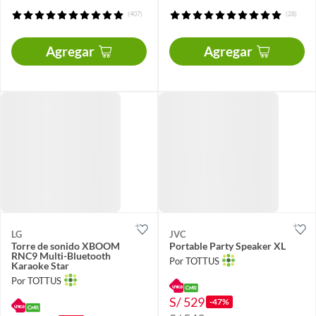
(407)
(28)
Agregar
Agregar
LG
JVC
Torre de sonido XBOOM
Portable Party Speaker XL
RNC9 Multi-Bluetooth
Por TOTTUS
Karaoke Star
Por TOTTUS
S/ 529
-47%