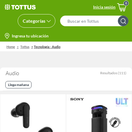
Inicia sesión
Categorías
Search
Bar
location-
Ingresa tu ubicación
icon
Home
Tottus
Tecnología - Audio
Audio
Resultados
(
111
)
Llega mañana