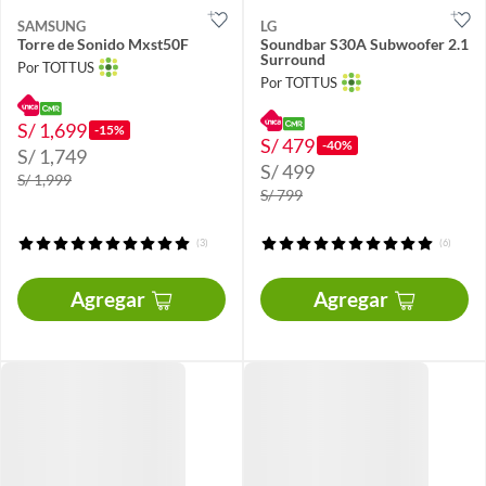
SAMSUNG
LG
Torre de Sonido Mxst50F
Soundbar S30A Subwoofer 2.1
Surround
Por TOTTUS
Por TOTTUS
S/ 1,699
-15%
S/ 479
-40%
S/ 1,749
S/ 499
S/ 1,999
S/ 799
(3)
(6)
Agregar
Agregar