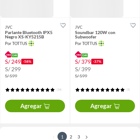
JVC
JVC
Parlante Bluetooth IPX5
Soundbar 120W con
Negro XS-KY5215B
Subwoofer
Por TOTTUS
Por TOTTUS
S/ 249
S/ 379
-58%
-37%
S/ 299
S/ 399
S/ 599
S/ 599
(14)
(5)
Agregar
Agregar
1
2
3