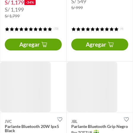
S/ 549
S/ 1,179
-34%
S/ 999
S/ 1,199
S/ 1,799
(70)
(4)
Agregar
Agregar
JVC
JBL
Parlante Bluetooth 20W Ipx5
Parlante Bluetooth Grip Negro
Black
Por TOTTUS