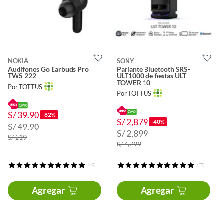
NOKIA
SONY
Audífonos Go Earbuds Pro
Parlante Bluetooth SRS-
TWS 222
ULT1000 de fiestas ULT
TOWER 10
Por TOTTUS
Por TOTTUS
S/ 39.90
-82%
S/ 2,879
-40%
S/ 49.90
S/ 2,899
S/ 219
S/ 4,799
(40)
(77)
Agregar
Agregar