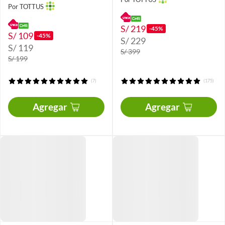
Por TOTTUS
S/ 219
-45%
S/ 109
-45%
S/ 229
S/ 119
S/ 399
S/ 199
(7)
(175)
Agregar
Agregar