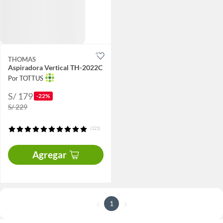
THOMAS
Aspiradora Vertical TH-2022C
Por TOTTUS
S/ 179
-22%
S/ 229
(121)
Agregar
1