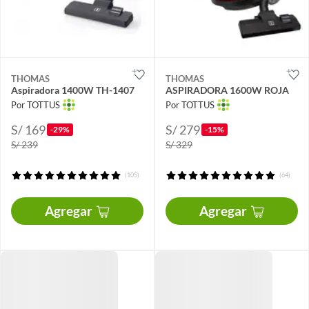
THOMAS
THOMAS
Aspiradora 1400W TH-1407
ASPIRADORA 1600W ROJA
Por TOTTUS
Por TOTTUS
S/ 169
S/ 279
-29%
-15%
S/ 239
S/ 329
(105)
(64)
Agregar
Agregar