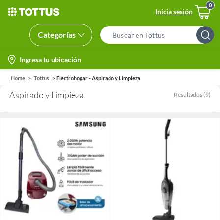
Inicia sesión
Categorías
Search
Bar
location-
Ingresa tu ubicación
icon
Home
Tottus
Electrohogar - Aspirado y Limpieza
Aspirado y Limpieza
Resultados
(
9
)