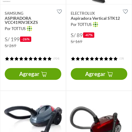
SAMSUNG
ELECTROLUX
ASPIRADORA
Aspiradora Vertical STK12
VCC4190V3EXZS
Por TOTTUS
Por TOTTUS
S/ 89
-47%
S/ 199
-26%
S/ 169
S/ 269
(914)
(19)
Agregar
Agregar