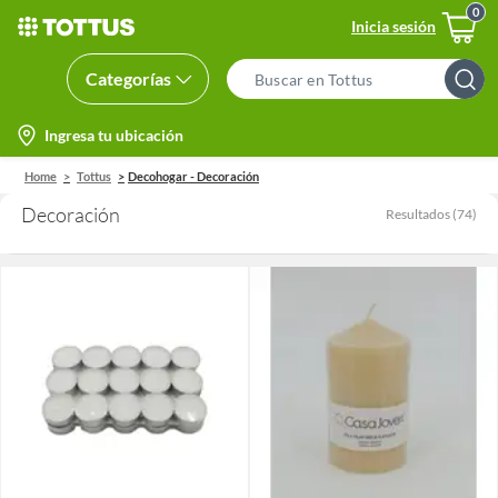
Inicia sesión
Categorías
Search
Bar
location-
Ingresa tu ubicación
icon
Home
Tottus
Decohogar - Decoración
Decoración
Resultados
(
74
)