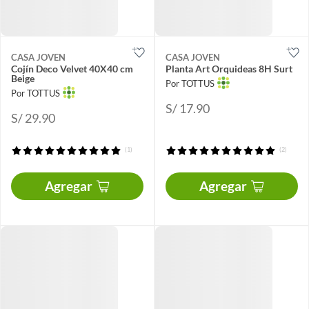
CASA JOVEN
CASA JOVEN
Cojín Deco Velvet 40X40 cm
Planta Art Orquideas 8H Surt
Beige
Por TOTTUS
Por TOTTUS
S/ 17.90
S/ 29.90
(1)
(2)
Agregar
Agregar