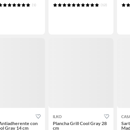
(1)
(12)
ILKO
CAS
Antiadherente con
Plancha Grill Cool Gray 28
Sar
ol Gray 14 cm
cm
Mad