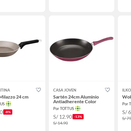
TINA
CASA JOVEN
ILKO
Milazzo 24 cm
Sartén 24cm Aluminio
Wok
Antiadherente Color
TUS
Por 
Por TOTTUS
90
S/ 
-8%
S/ 12.90
-13%
S/ 7
S/ 14.90