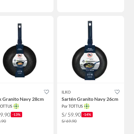
ILKO
 Granito Navy 28cm
Sartén Granito Navy 26cm
TOTTUS
Por TOTTUS
69.90
S/ 59.90
-13%
-14%
9.90
S/ 69.90