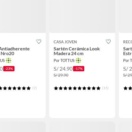
CASA JOVEN
REC
Antiadherente
Sartén Cerámica Look
Sar
a Nro20
Madera 24 cm
Estr
TUS
Por TOTTUS
Por 
90
S/ 24.90
S/ 
-23%
-17%
S/ 29.90
S/ 2
(7)
(15)