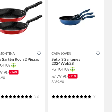
MONTINA
CASA JOVEN
 Sartén Roch 2 Piezas
Set x 3 Sartenes
2024Wok28
TOTTUS
Por TOTTUS
59.90
-14%
S/ 79.90
-11%
9.90
S/ 89.90
(11)
(6)