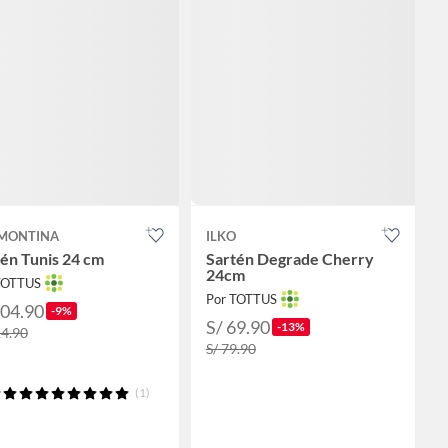
MONTINA
ILKO
én Tunis 24 cm
Sartén Degrade Cherry
24cm
TOTTUS
Por TOTTUS
104.90
-9%
S/ 69.90
-13%
14.90
S/ 79.90
(1)