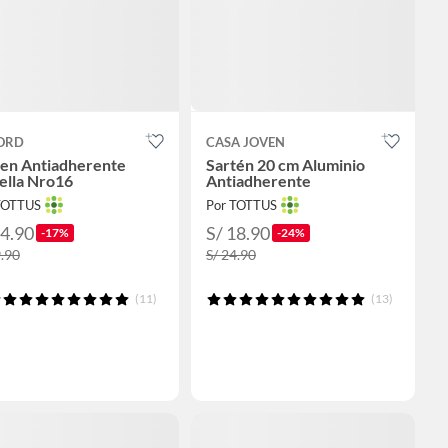
ORD
CASA JOVEN
ten Antiadherente
Sartén 20 cm Aluminio
ella Nro16
Antiadherente
TOTTUS
Por TOTTUS
24.90
S/ 18.90
-17%
-24%
9.90
S/ 24.90
(11)
(13)