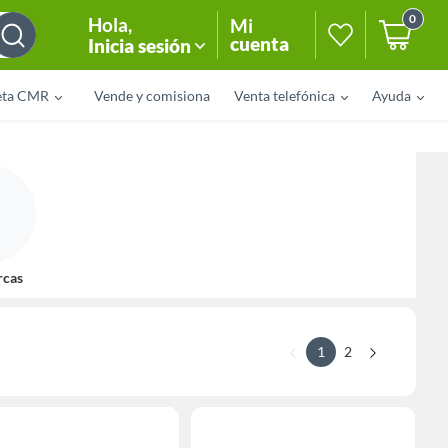
0
Hola
,
Mi
cuenta
Inicia sesión
eta CMR
Vende y comisiona
Venta telefónica
Ayuda
rcas
1
2