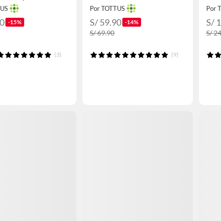
TUS
Por TOTTUS
Por 
90
S/ 59.90
S/ 
-15%
-14%
S/ 69.90
S/ 2
(3)
(9)