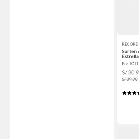
RECORD
Sarten 
Estrell
Por TOT
S/ 30.
S/ 39.90