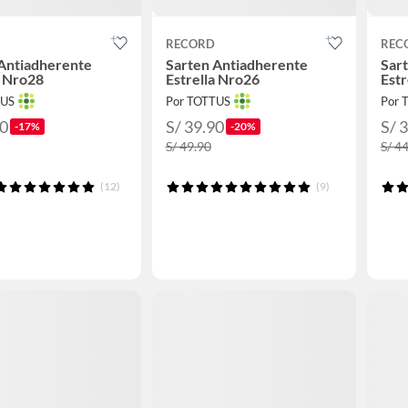
RECORD
REC
Antiadherente
Sarten Antiadherente
Sar
a Nro28
Estrella Nro26
Estr
TUS
Por TOTTUS
Por 
90
S/ 39.90
S/ 
-17%
-20%
S/ 49.90
S/ 4
(12)
(9)