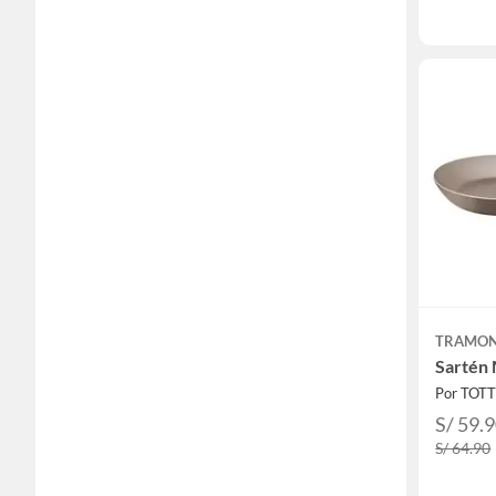
TRAMON
Sartén 
Por TOT
S/ 59.
S/ 64.90