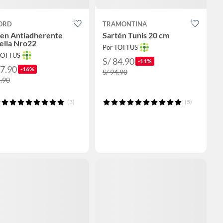
ORD
TRAMONTINA
ten Antiadherente
Sartén Tunis 20 cm
ella Nro22
Por TOTTUS
TOTTUS
S/ 84.90
-11%
37.90
-16%
S/ 94.90
4.90
(3)
(5)