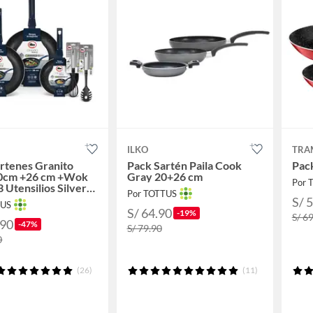
ILKO
TRA
rtenes Granito
Pack Sartén Paila Cook
Pack
0cm +26 cm +Wok
Gray 20+26 cm
Por 
 Utensilios Silver
Por TOTTUS
al
S/ 
TUS
S/ 64.90
-19%
S/ 6
.90
-47%
S/ 79.90
0
(26)
(11)