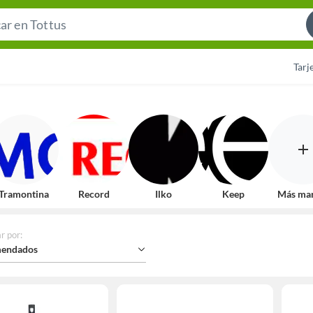
Search
Bar
Tarj
Tramontina
Record
Ilko
Keep
Más ma
r por
:
endados