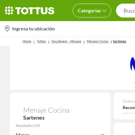
Categorías
location-
Ingresa tu ubicación
icon
Home
Tottus
Decohogar - Menaje
Menaje Cocina
Sartenes
Ordena
Recom
Menaje Cocina
Sartenes
Resultados
(
59
)
Marca