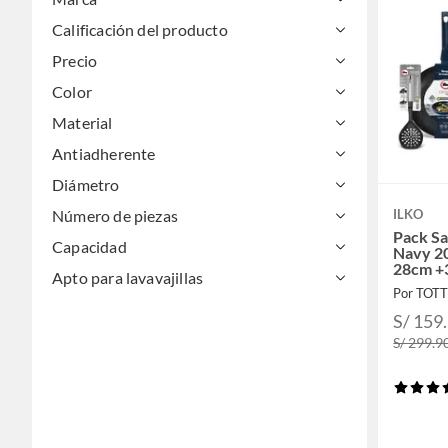
Calificación del producto
Precio
Color
Material
Antiadherente
Diámetro
Número de piezas
ILKO
Pack Sa
Capacidad
Navy 2
28cm +3
Apto para lavavajillas
Industri
Por TOT
S/ 159
S/ 299.9