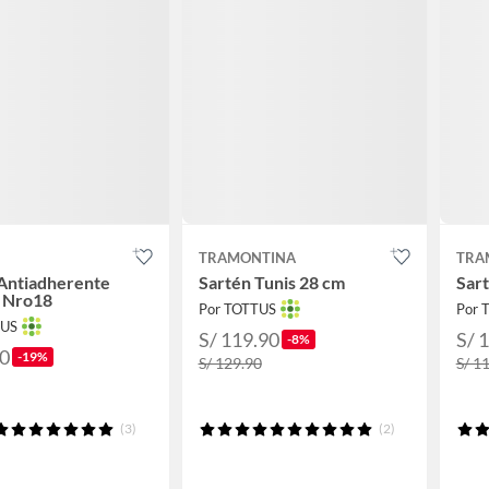
TRAMONTINA
TRA
Antiadherente
Sartén Tunis 28 cm
Sart
a Nro18
Por TOTTUS
Por 
TUS
S/ 119.90
S/ 
-8%
90
-19%
S/ 129.90
S/ 1
(3)
(2)