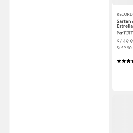
RECORD
Sarten 
Estrell
Por TOT
S/ 49.
S/ 59.90