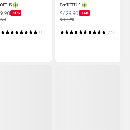
TOTTUS
Por TOTTUS
19.90
S/ 29.90
-20%
-14%
4.90
S/ 34.90
(15)
(11)