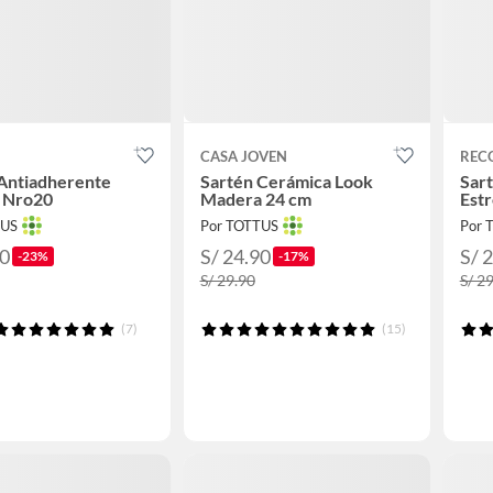
CASA JOVEN
REC
Antiadherente
Sartén Cerámica Look
Sar
a Nro20
Madera 24 cm
Estr
TUS
Por TOTTUS
Por 
90
S/ 24.90
S/ 
-23%
-17%
S/ 29.90
S/ 2
(7)
(15)