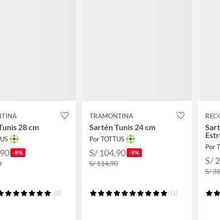
TINA
TRAMONTINA
REC
Tunis 28 cm
Sartén Tunis 24 cm
Sar
Estr
TUS
Por TOTTUS
Por 
.90
S/ 104.90
-8%
-9%
S/ 
0
S/ 114.90
S/ 3
(2)
(1)