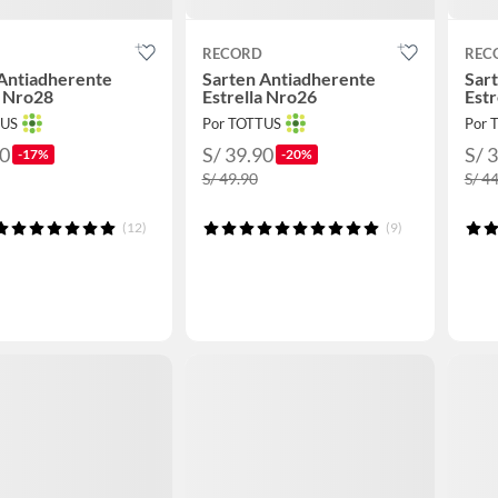
RECORD
REC
Antiadherente
Sarten Antiadherente
Sar
a Nro28
Estrella Nro26
Estr
TUS
Por TOTTUS
Por 
90
S/ 39.90
S/ 
-17%
-20%
S/ 49.90
S/ 4
(12)
(9)