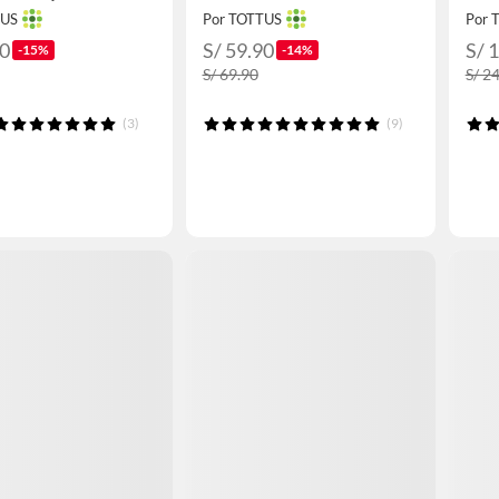
TUS
Por TOTTUS
Por 
90
S/ 59.90
S/ 
-15%
-14%
S/ 69.90
S/ 2
(3)
(9)