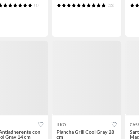
(1)
(12)
ILKO
CAS
Antiadherente con
Plancha Grill Cool Gray 28
Sar
ol Gray 14 cm
cm
Mad