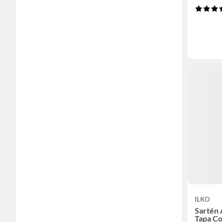
ILKO
Sartén 
Tapa Co