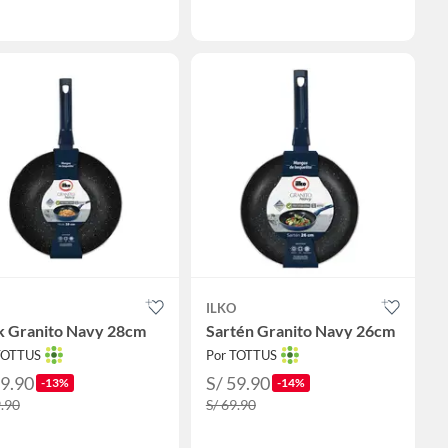
ILKO
 Granito Navy 28cm
Sartén Granito Navy 26cm
TOTTUS
Por TOTTUS
69.90
S/ 59.90
-13%
-14%
9.90
S/ 69.90