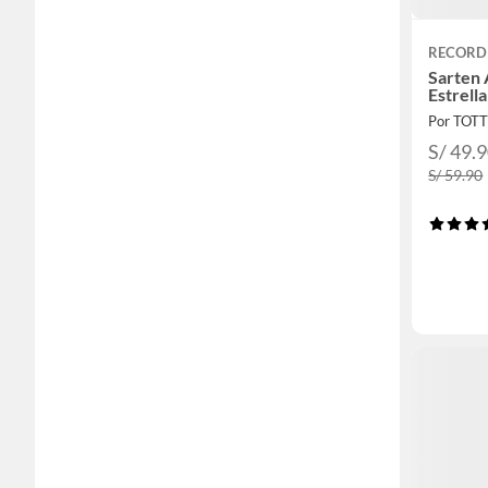
RECORD
Sarten 
Estrell
Por TOT
S/ 49.
S/ 59.90