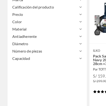
Calificación del producto
Precio
Color
Material
Antiadherente
Diámetro
Número de piezas
ILKO
Pack Sa
Capacidad
Navy 2
28cm +3
Industri
Por TOT
S/ 159
S/ 299.9