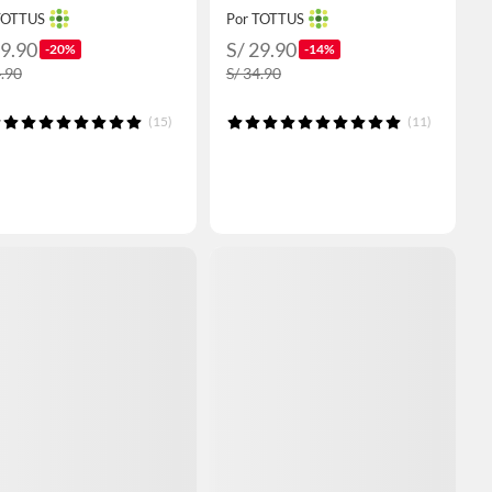
TOTTUS
Por TOTTUS
19.90
S/ 29.90
-20%
-14%
4.90
S/ 34.90
(15)
(11)