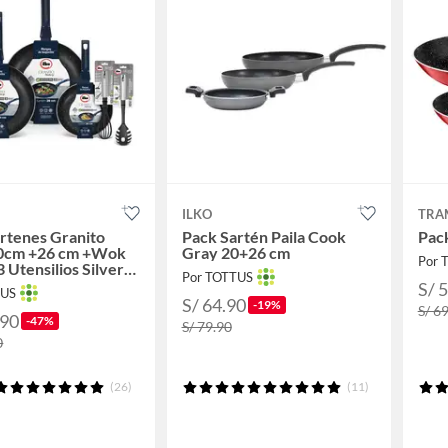
ILKO
TRA
rtenes Granito
Pack Sartén Paila Cook
Pack
0cm +26 cm +Wok
Gray 20+26 cm
Por 
 Utensilios Silver
Por TOTTUS
al
S/ 
TUS
S/ 64.90
-19%
S/ 6
.90
-47%
S/ 79.90
0
(26)
(11)