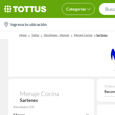
Categorías
location-
Ingresa tu ubicación
icon
Home
Tottus
Decohogar - Menaje
Menaje Cocina
Sartenes
Ordena
Recom
Menaje Cocina
Sartenes
Resultados
(
59
)
Marca