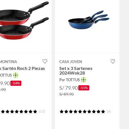
MONTINA
CASA JOVEN
 Sartén Roch 2 Piezas
Set x 3 Sartenes
2024Wok28
TOTTUS
Por TOTTUS
59.90
-14%
S/ 79.90
-11%
9.90
S/ 89.90
(11)
(6)