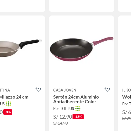
TINA
CASA JOVEN
ILKO
Milazzo 24 cm
Sartén 24cm Aluminio
Wok
Antiadherente Color
TUS
Por 
Por TOTTUS
90
S/ 
-8%
S/ 12.90
-13%
S/ 7
S/ 14.90