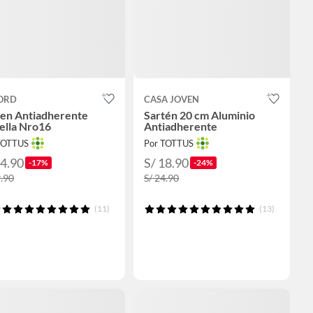
ORD
CASA JOVEN
ten Antiadherente
Sartén 20 cm Aluminio
ella Nro16
Antiadherente
TOTTUS
Por TOTTUS
24.90
S/ 18.90
-17%
-24%
9.90
S/ 24.90
(11)
(13)