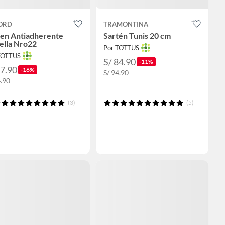
ORD
TRAMONTINA
ten Antiadherente
Sartén Tunis 20 cm
ella Nro22
Por TOTTUS
TOTTUS
S/ 84.90
-11%
37.90
-16%
S/ 94.90
4.90
(3)
(5)