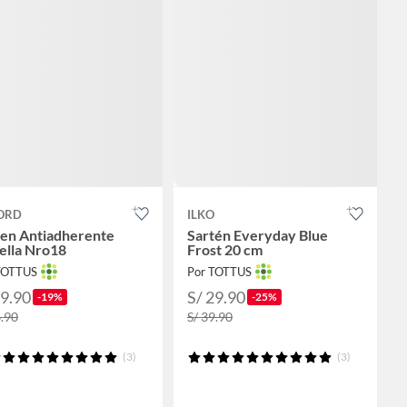
ORD
ILKO
ten Antiadherente
Sartén Everyday Blue
ella Nro18
Frost 20 cm
TOTTUS
Por TOTTUS
29.90
S/ 29.90
-19%
-25%
6.90
S/ 39.90
(3)
(3)