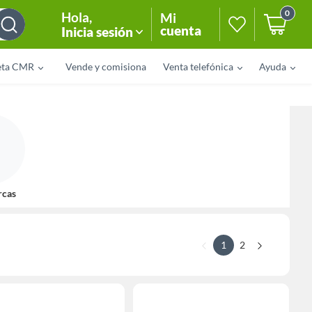
0
Hola
,
Mi
cuenta
Inicia sesión
eta CMR
Vende y comisiona
Venta telefónica
Ayuda
rcas
1
2