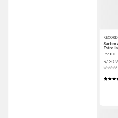
RECORD
Sarten 
Estrell
Por TOT
S/ 30.
S/ 39.90