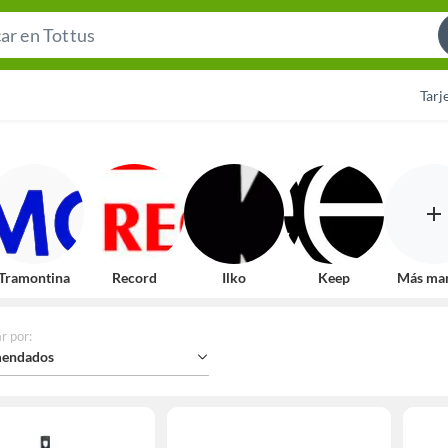
Search
Bar
Tarj
Tramontina
Record
Ilko
Keep
Más ma
r por
:
endados