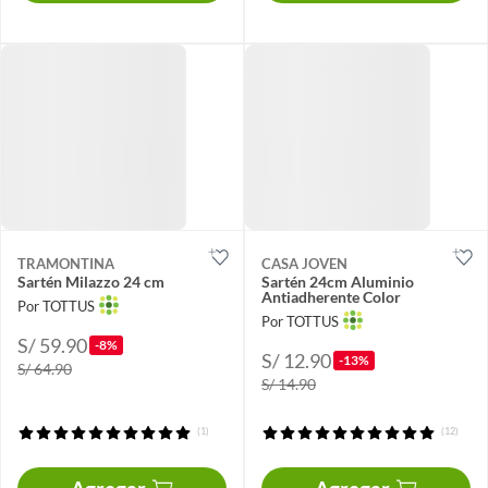
TRAMONTINA
CASA JOVEN
Sartén Milazzo 24 cm
Sartén 24cm Aluminio
Antiadherente Color
Por TOTTUS
Por TOTTUS
S/ 59.90
-8%
S/ 12.90
-13%
S/ 64.90
S/ 14.90
(1)
(12)