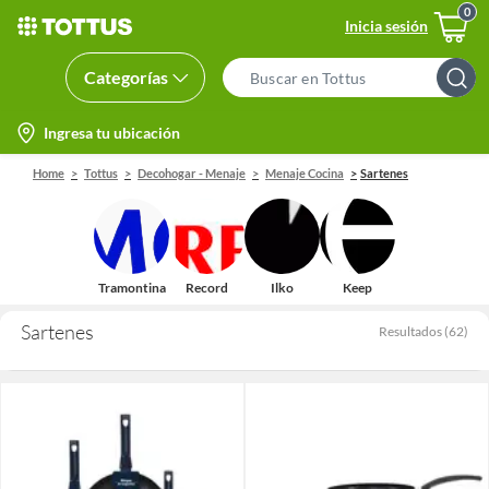
Inicia sesión
Categorías
Search
Bar
location-
Ingresa tu ubicación
icon
Home
Tottus
Decohogar - Menaje
Menaje Cocina
Sartenes
Tramontina
Record
Ilko
Keep
Sartenes
Resultados
(
62
)