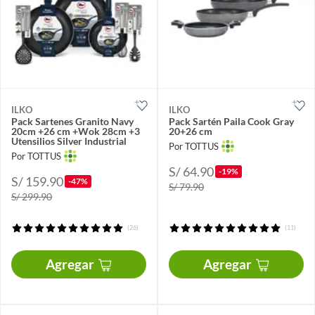
ILKO
ILKO
Pack Sartenes Granito Navy
Pack Sartén Paila Cook Gray
20cm +26 cm +Wok 28cm +3
20+26 cm
Utensilios Silver Industrial
Por TOTTUS
Por TOTTUS
S/ 64.90
-19%
S/ 159.90
-47%
S/ 79.90
S/ 299.90
(26)
(11)
Agregar
Agregar