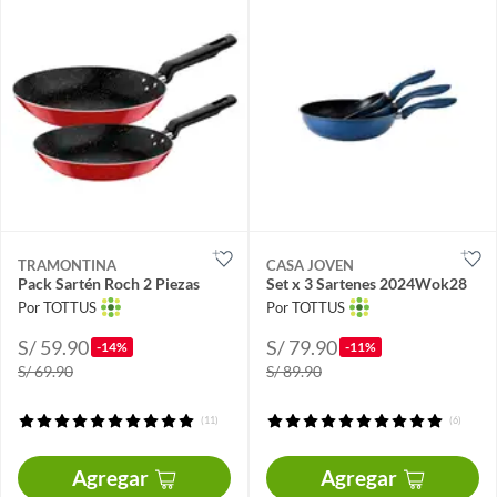
TRAMONTINA
CASA JOVEN
Pack Sartén Roch 2 Piezas
Set x 3 Sartenes 2024Wok28
Por TOTTUS
Por TOTTUS
S/ 59.90
S/ 79.90
-14%
-11%
S/ 69.90
S/ 89.90
(11)
(6)
Agregar
Agregar