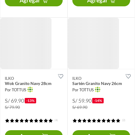
Agregar
Agregar
ILKO
ILKO
Wok Granito Navy 28cm
Sartén Granito Navy 26cm
Por TOTTUS
Por TOTTUS
S/ 69.90
S/ 59.90
-13%
-14%
S/ 79.90
S/ 69.90
(4)
(2)