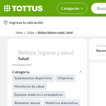
Categorías
location-
Ingresa tu ubicación
icon
Home
Tottus
Belleza, higiene y salud - Salud
Ordena
Recom
Belleza, higiene y salud
Salud
Resultados
(
96
)
Categoría
Suplementos deportivos
Vitaminas
Monitores de salud
Equipos médicos y ortopédicos
Bienestar sexual
Medicina alternativa