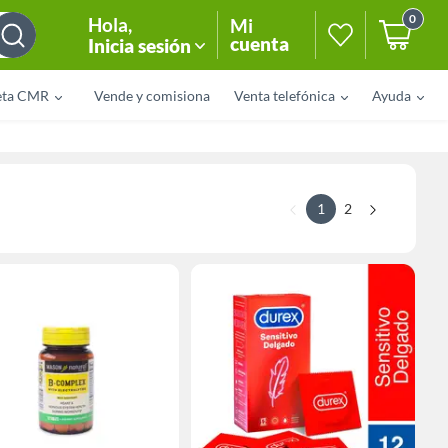
0
Hola
,
Mi
cuenta
Inicia sesión
eta CMR
Vende y comisiona
Venta telefónica
Ayuda
1
2