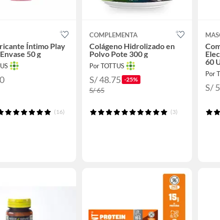
COMPLEMENTA
MAS
ricante Íntimo Play
Colágeno Hidrolizado en
Com
Envase 50 g
Polvo Pote 300 g
Elec
60 
TUS
Por TOTTUS
Por 
40
S/ 48.75
-25%
S/ 
S/ 65
(16)
(3)