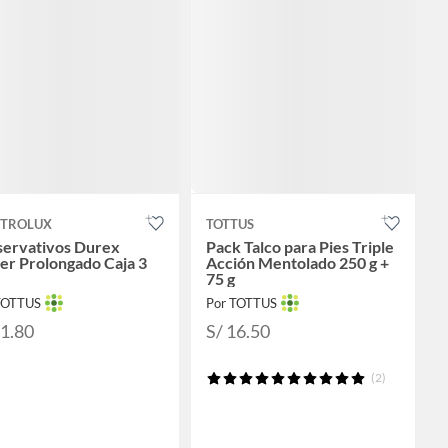
CTROLUX
TOTTUS
servativos Durex
Pack Talco para Pies Triple
er Prolongado Caja 3
Acción Mentolado 250 g +
75 g
TOTTUS
Por TOTTUS
11.80
S/ 16.50
(2)