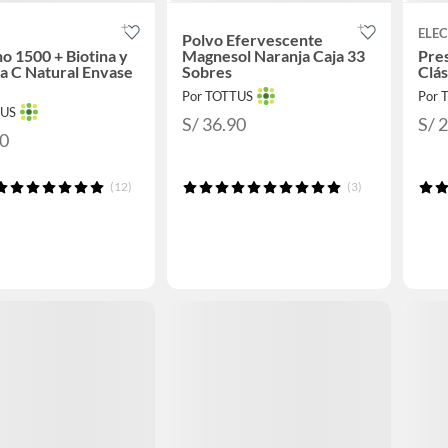
ELE
Polvo Efervescente
o 1500 + Biotina y
Magnesol Naranja Caja 33
Pre
a C Natural Envase
Sobres
Clás
Por TOTTUS
Por 
TUS
S/ 36.90
S/ 
20
(12)
(3)