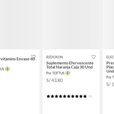
REDOXON
ELE
vitamins Envase 60
Suplemento Efervescente
Pre
Total Naranja Caja 30 Und
Plac
TUS
Und
Por TOTTUS
Por 
S/ 43.80
S/ 
(4)