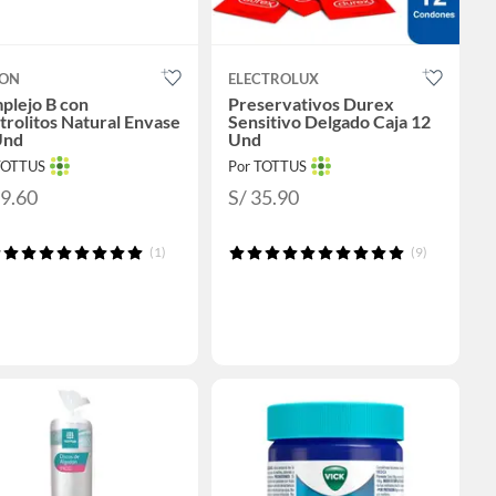
ON
ELECTROLUX
plejo B con
Preservativos Durex
trolitos Natural Envase
Sensitivo Delgado Caja 12
Und
Und
TOTTUS
Por TOTTUS
59.60
S/ 35.90
(1)
(9)