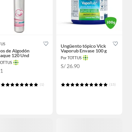
TUS
Ungüento tópico Vick
cos de Algodón
Vaporub Envase 100 g
aque 120 Und
Por TOTTUS
TOTTUS
S/ 26.90
11
(1)
(15)