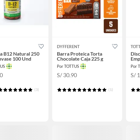
DYFFERENT
TOT
a B12 Natural 250
Barra Proteica Torta
Dis
vase 100 Und
Chocolate Caja 225 g
Emp
TUS
Por TOTTUS
Por 
30
S/ 30.90
S/ 
(3)
(1)