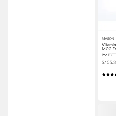
MASON
Vitamin
MCG En
Por TOT
S/ 55.