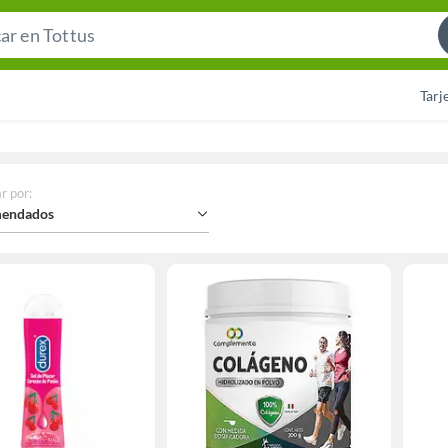
Search
Bar
Tarj
r por
:
endados