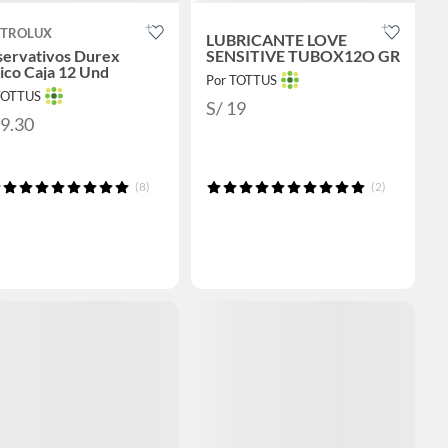
CTROLUX
LUBRICANTE LOVE
servativos Durex
SENSITIVE TUBOX12O GR
ico Caja 12 Und
Por TOTTUS
TOTTUS
S/ 19
29.30
(8)
(2)