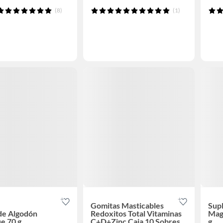
(8)
(1)
Gomitas Masticables
Sup
de Algodón
Redoxitos Total Vitaminas
Mag
e 70 g
C+D+Zinc Caja 10 Sobres
g