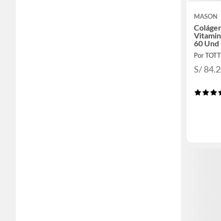
MASON
Colágen
Vitamin
60 Und
Por TOT
S/ 84.