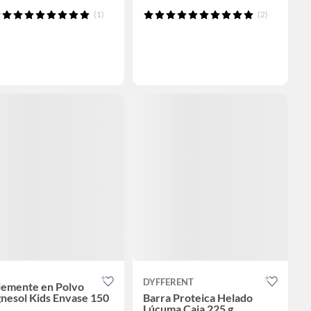
(1)
(2)
DYFFERENT
lemente en Polvo
nesol Kids Envase 150
Barra Proteica Helado
Lúcuma Caja 225 g