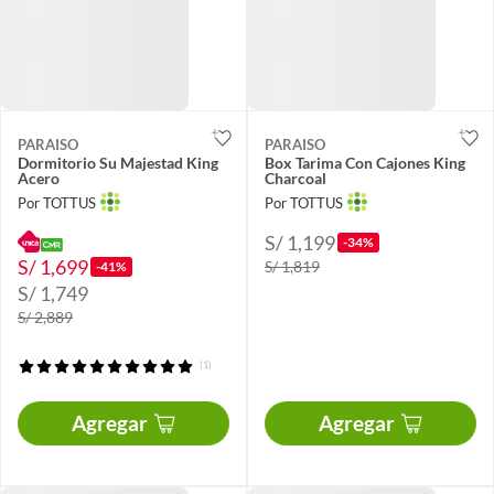
PARAISO
PARAISO
Dormitorio Su Majestad King
Box Tarima Con Cajones King
Acero
Charcoal
Por TOTTUS
Por TOTTUS
S/ 1,199
-34%
S/ 1,699
S/ 1,819
-41%
S/ 1,749
S/ 2,889
(1)
Agregar
Agregar