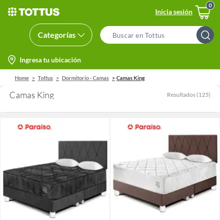
Inicia sesión
Categorías
Search
Bar
location-
Ingresa tu ubicación
icon
Home
Tottus
Dormitorio - Camas
Camas King
Camas King
Resultados
(
125
)