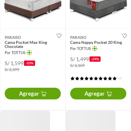
PARAISO
PARAISO
Cama Pocket Max King
Cama Nappy Pocket 20 King
Chocolate
Por TOTTUS
Por TOTTUS
S/ 1,499
-29%
S/ 1,599
-33%
S/ 2,109
S/ 2,399
(2)
Agregar
Agregar