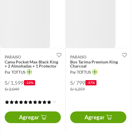
PARAISO
PARAISO
Cama Pocket Max Black King
Box Tarima Premium King
+ 2 Almohadas + 1 Protector
Charcoal
Por TOTTUS
Por TOTTUS
S/ 1,599
S/ 799
-22%
-37%
S/ 2,049
S/ 1,259
(1)
Agregar
Agregar