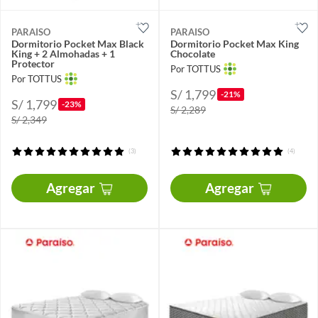
PARAISO
PARAISO
Dormitorio Pocket Max Black
Dormitorio Pocket Max King
King + 2 Almohadas + 1
Chocolate
Protector
Por TOTTUS
Por TOTTUS
S/ 1,799
-21%
S/ 1,799
-23%
S/ 2,289
S/ 2,349
(3)
(4)
Agregar
Agregar